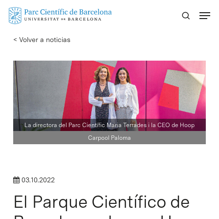
Skip
Menu
to
main
< Volver a noticias
content
La directora del Parc Científic Maria Terrades i la CEO de Hoop
Carpool Paloma
03.10.2022
El Parque Científico de