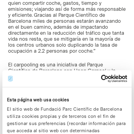
quien compartir coche, gastos, tiempo y
emisiones; viajando así de forma más responsable
y eficiente. Gracias al Parque Científico de
Barcelona miles de personas estarán avanzando
en el buen camino, además de impactando
directamente en la reducción del tráfico que tanta
vida nos resta, que se mitigaría en la mayoría de
los centros urbanos solo duplicando la tasa de
ocupación a 2.2 personas por coche.”
El carpooling es una iniciativa del Parque
Científico de Barcelona con Hoop Carpool y la
colaboración de
Biocat
, la
Fundación Bosch i
Gimpera
, el
Centro Nacional de Análisis Genómico
CNAG-CRG
, el
Instituto de Bioingeniería de
Cataluña IBEC
, el
IRB Barcelona
y
Qiagen
, pero
Esta página web usa cookies
está abierta a otras entidades que quieran
añadirse.
El sitio web de Fundació Parc Científic de Barcelona
utiliza cookies propias y de terceros con el fin de
¿Cómo puedes empezar a compartir coche a partir
gestionar sus preferencias (recordar información para
del 3 de octubre?
que acceda al sitio web con determinadas