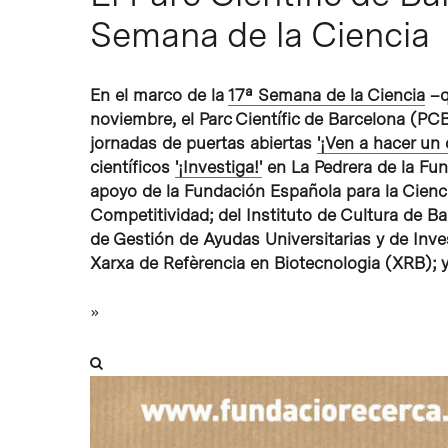
Semana de la Ciencia
En el marco de la
17ª Semana de la Ciencia
–q
noviembre, el Parc Científic de Barcelona (PCB
jornadas de puertas abiertas
'¡Ven a hacer un
científicos
'¡Investiga!'
en La Pedrera de la Fun
apoyo de la Fundación Española para la Cienc
Competitividad; del Instituto de Cultura de B
de Gestión de Ayudas Universitarias y de Inve
Intro para buscar o ESC per cerrar
Xarxa de Refèrencia en Biotecnologia (XRB); 
»