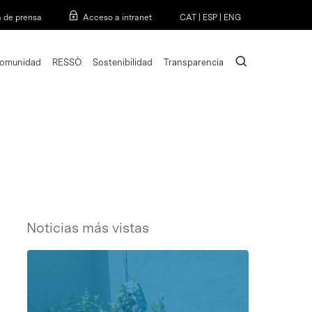
Menu
a de prensa
Acceso a intranet
CAT
|
ESP
|
ENG
search
omunidad
RESSÒ
Sostenibilidad
Transparencia
Noticias más vistas