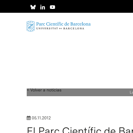
Skip
to
main
content
< Volver a noticias
La
05.11.2012
El Parc Científic de Ba