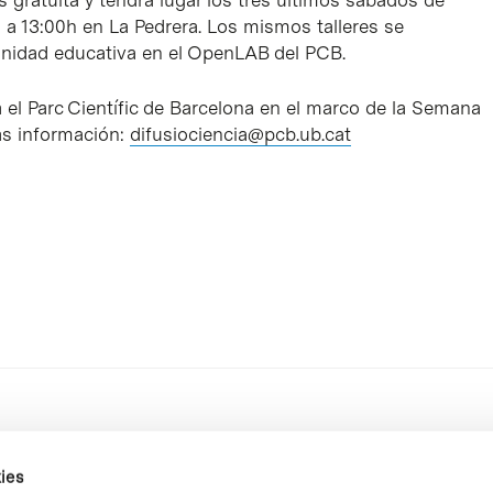
s gratuita y tendrá lugar los tres últimos sábados de
 a 13:00h en La Pedrera. Los mismos talleres se
nidad educativa en el OpenLAB del PCB.
a el Parc Científic de Barcelona en el marco de la Semana
ás información:
difusiociencia@pcb.ub.cat
ies