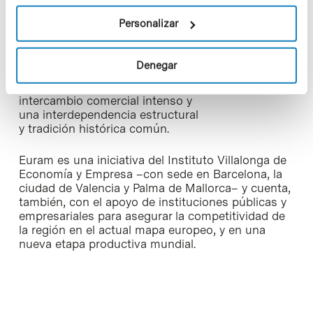
Formada por un eje con similitudes económicas y
Personalizar
sociales, la Euroregión del Arco Mediterráneo
(Euram) está integrada, principalmente, por los
territorios de Cataluña, el País Valenciano, las Islas
Denegar
Baleares, Andorra y la Cataluña Norte
(Llenguadoc-Rosselló, Francia), regiones con un
intercambio comercial intenso y
una interdependencia estructural
y tradición histórica común.
Euram es una iniciativa del Instituto Villalonga de
Economía y Empresa –con sede en Barcelona, la
ciudad de Valencia y Palma de Mallorca– y cuenta,
también, con el apoyo de instituciones públicas y
empresariales para asegurar la competitividad de
la región en el actual mapa europeo, y en una
nueva etapa productiva mundial.