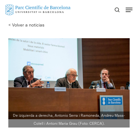
Skip
Menu
to
main
< Volver a noticias
content
De izquierda a derecha, Antonio Serra i Ramoneda, Andreu Mass-
Colell i Antoni Maria Grau (Foto: CERCA).