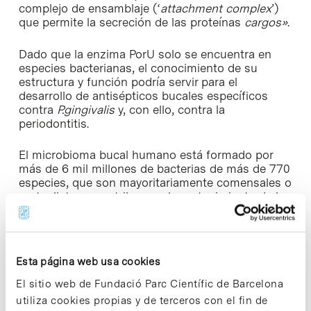
complejo de ensamblaje (‘
attachment complex
’)
que permite la secreción de las proteínas
cargos»
.
Dado que la enzima PorU solo se encuentra en
especies bacterianas, el conocimiento de su
estructura y función podría servir para el
desarrollo de antisépticos bucales específicos
contra
P.gingivalis
y, con ello, contra la
periodontitis.
El microbioma bucal humano está formado por
más de 6 mil millones de bacterias de más de 770
especies, que son mayoritariamente comensales o
mutualistas y contribuyen al mantenimiento de la
homeostasis y la buena salud oral. Sin embargo,
una dieta inadecuada y una higiene insuficiente
pueden conducir a alteraciones en la composición
del microbioma y al crecimiento desmesurado de
Esta página web usa cookies
especies patogénicas y oportunistas, que
sobrepasan en número a las especies
El sitio web de Fundació Parc Científic de Barcelona
beneficiosas y toman el control del microbioma
utiliza cookies propias y de terceros con el fin de
oral. Esto conduce, a su vez, a la aparición de