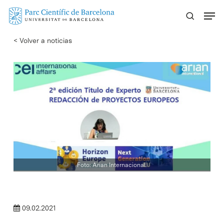
Skip
Menu
to
main
< Volver a noticias
content
Foto: Arian Internacional.
09.02.2021