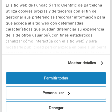
El sitio web de Fundació Parc Científic de Barcelona
utiliza cookies propias y de terceros con el fin de
gestionar sus preferencias (recordar información para
que acceda al sitio web con determinadas
características que puedan diferenciar su experiencia
de la de otros usuarios), con fines estadísticos
(analizar cómo interactúa con el sitio web) y para
mostrarle publicidad personalizada en base a un perfil
elaborado a partir de sus hábitos de navegación (por
ejemplo, páginas visitadas). Para obtener más
Share
Share
Mostrar detalles
información sobre las cookies puede consultar
la Política de cookies del sitio web.
Permitir todas
Personalizar
Noticias más vistas
Denegar