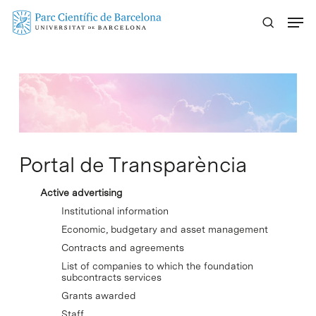
Skip
Menu
to
main
content
Portal de Transparència
Active advertising
Institutional information
Economic, budgetary and asset management
Contracts and agreements
List of companies to which the foundation
subcontracts services
Grants awarded
Staff