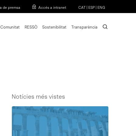
Menu
a de premsa
Accés a intranet
CAT
|
ESP
|
ENG
search
Comunitat
RESSÒ
Sostenibilitat
Transparència
Notícies més vistes