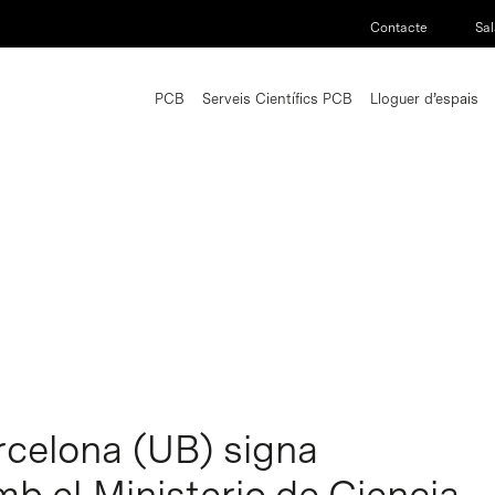
Contacte
Sal
PCB
Serveis Científics PCB
Lloguer d’espais
arcelona (UB) signa
b el Ministerio de Ciencia