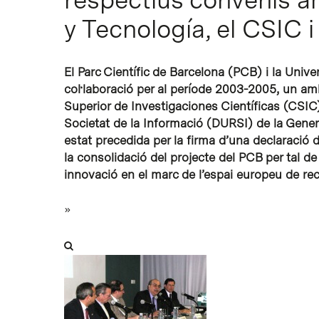
y Tecnología, el CSIC 
Intro per buscar o ESC per tancar
El Parc Científic de Barcelona (PCB) i la Univ
col·laboració per al període 2003-2005, un amb
Superior de Investigaciones Científicas (CSIC)
Societat de la Informació (DURSI) de la Gener
estat precedida per la firma d’una declaració
la consolidació del projecte del PCB per tal de 
innovació en el marc de l’espai europeu de rec
»