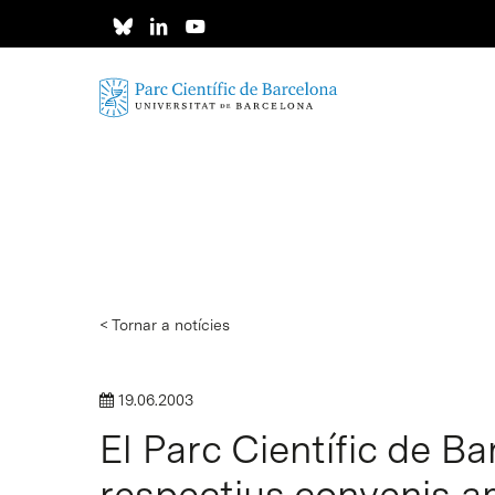
Skip
to
main
content
< Tornar a notícies
19.06.2003
El Parc Científic de B
respectius convenis am