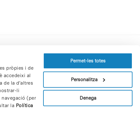
Perfil del contractant
Permet-les totes
es pròpies i de
Política de privacitat
è accedeixi al
Avís Legal
Personalitza
 de la d'altres
Política de cookies
ostrar-li
Patrons i patrocinadors
Denega
e navegació (per
Borsa de treball
ltar la
Política
Contacte