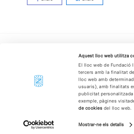
Aquest lloc web utilitza 
El lloc web de Fundació I
tercers amb la finalitat 
lloc web amb determinades
C/Baldiri Reixac, 4-12 i 15
usuaris), amb finalitats e
08028 Barcelona
publicitat personalitzada
T. 934 02 90 60
exemple, pàgines visitad
de cookies
del lloc web.
Mostrar-ne els detalls