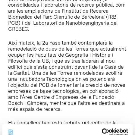
consolidades i laboratoris de recerca pública, com
ara les ampliacions de l’Institut de Recerca
Biomèdica del Parc Científic de Barcelona (IRB-
PCB) i del Laboratori de Nanobioenginyeria del
CREBEC.
Així mateix, la 2a Fase també contemplarà la
remodelació de dues de les Torres que actualment
ocupen les Facultats de Geografia i Història i
Filosofia de la UB, i que es traslladaran al nou
edifici que s’està construint davant de la Casa de
la Caritat. Una de les Torres remodelades acollirà
una Incubadora Tecnològica on es potenciarà
l’objectiu del PCB de fomentar la creació de noves
empreses de base tecnològica, en col·laboració
amb l’Àrea Centre d’Empreses de la Fundació
Bosch i Gimpera, mentre que l’altra es destinarà a
més espais de recerca.
Els consellers han estat rebuts pel rector de la
Universitat de Barcelona (UB) i president del Parc
Científic de Barcelona Joan Tugores, amb qui han