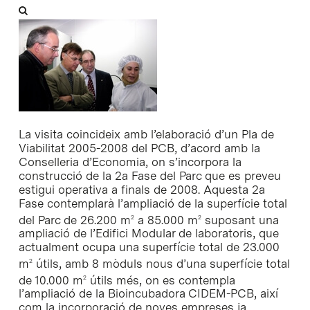
La visita coincideix amb l’elaboració d’un Pla de
Viabilitat 2005-2008 del PCB, d’acord amb la
Conselleria d’Economia, on s’incorpora la
construcció de la 2a Fase del Parc que es preveu
estigui operativa a finals de 2008. Aquesta 2a
Fase contemplarà l’ampliació de la superfície total
del Parc de 26.200 m
a 85.000 m
suposant una
2
2
ampliació de l’Edifici Modular de laboratoris, que
actualment ocupa una superfície total de 23.000
m
útils, amb 8 mòduls nous d’una superfície total
2
de 10.000 m
útils més, on es contempla
2
l’ampliació de la Bioincubadora CIDEM-PCB, així
com la incorporació de noves empreses ja