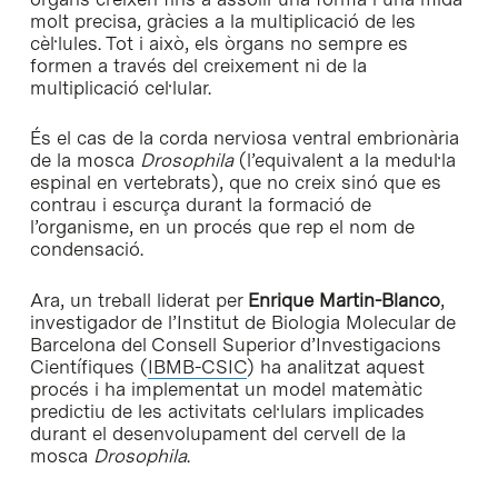
molt precisa, gràcies a la multiplicació de les
cèl·lules. Tot i això, els òrgans no sempre es
formen a través del creixement ni de la
multiplicació cel·lular.
És el cas de la corda nerviosa ventral embrionària
de la mosca
Drosophila
(l’equivalent a la medul·la
espinal en vertebrats), que no creix sinó que es
contrau i escurça durant la formació de
l’organisme, en un procés que rep el nom de
condensació.
Ara, un treball liderat per
Enrique Martin-Blanco
,
investigador de l’Institut de Biologia Molecular de
Barcelona del Consell Superior d’Investigacions
Científiques (
IBMB-CSIC
) ha analitzat aquest
procés i ha implementat un model matemàtic
predictiu de les activitats cel·lulars implicades
durant el desenvolupament del cervell de la
mosca
Drosophila
.