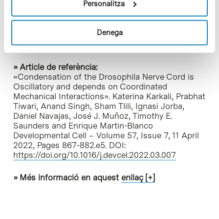
Personalitza
a entendre aquests processos. L’objectiu final
d’aquests estudis seria tancar la bretxa entre el
coneixement bàsic de la biologia i la mecànica de
Denega
la morfogènesi cerebral i les malformacions
cerebrals congènites”, conclou l’investigador.
» Article de referència:
«Condensation of the Drosophila Nerve Cord is
Oscillatory and depends on Coordinated
Mechanical Interactions». Katerina Karkali, Prabhat
Tiwari, Anand Singh, Sham Tlili, Ignasi Jorba,
Daniel Navajas, José J. Muñoz, Timothy E.
Saunders and Enrique Martin-Blanco
Developmental Cell – Volume 57, Issue 7, 11 April
2022, Pages 867-882.e5.
DOI:
https://doi.org/10.1016/j.devcel.2022.03.007
» Més informació en aquest
enllaç [+]