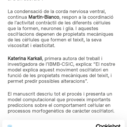
La condensació de la corda nerviosa ventral,
continua
Martin-Blanco
, respon a la coordinació
de l’activitat contràctil de les diferents cèl·lules
que la formen, neurones i glia. I aquestes
oscil·lacions depenen de propietats mecàniques
de les cèl·lules que formen el teixit, la seva
viscositat i elasticitat.
Katerina Karkali
, primera autora del treball i
investigadora de l’IBMB-CSIC, explica: “El nostre
model explica aquest moviment oscil·latori en
funció de les propietats mecàniques del teixit, i
permet predir possibles alteracions”.
El manuscrit descriu tot el procés i presenta un
model computacional que proveeix importants
prediccions sobre el comportament cel·lular en
processos morfogenètics de caràcter oscil·latori.
Amb aquest estudi, els investigadors esperen