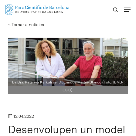
Skip
Menu
to
main
< Tornar a notícies
content
La Dra. Katerina Karkali i el Dr. Enrique Martin-Blanco (Foto: IBMB-
CSIC).
12.04.2022
Desenvolupen un model