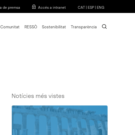
Menu
a de premsa
Accés a intranet
CAT
|
ESP
|
ENG
search
Comunitat
RESSÒ
Sostenibilitat
Transparència
Notícies més vistes