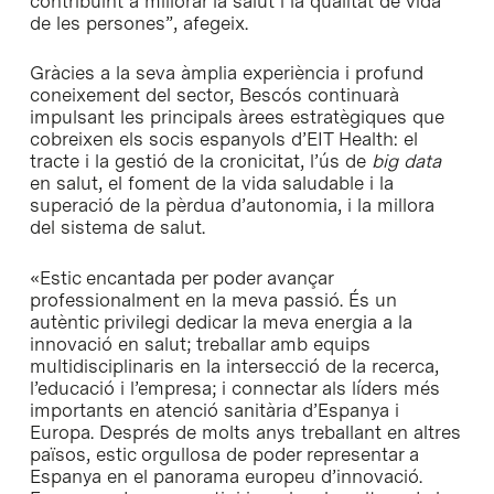
contribuint a millorar la salut i la qualitat de vida
de les persones”, afegeix.
Gràcies a la seva àmplia experiència i profund
coneixement del sector, Bescós continuarà
impulsant les principals àrees estratègiques que
cobreixen els socis espanyols d’EIT Health: el
tracte i la gestió de la cronicitat, l’ús de
big data
en salut, el foment de la vida saludable i la
superació de la pèrdua d’autonomia, i la millora
del sistema de salut.
«Estic encantada per poder avançar
professionalment en la meva passió. És un
autèntic privilegi dedicar la meva energia a la
innovació en salut; treballar amb equips
multidisciplinaris en la intersecció de la recerca,
l’educació i l’empresa; i connectar als líders més
importants en atenció sanitària d’Espanya i
Europa. Després de molts anys treballant en altres
països, estic orgullosa de poder representar a
Espanya en el panorama europeu d’innovació.