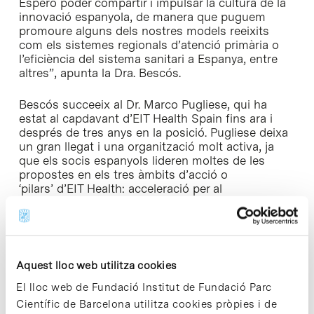
Espero poder compartir i impulsar la cultura de la
innovació espanyola, de manera que puguem
promoure alguns dels nostres models reeixits
com els sistemes regionals d’atenció primària o
l’eficiència del sistema sanitari a Espanya, entre
altres”, apunta la Dra. Bescós.
Bescós succeeix al Dr. Marco Pugliese, qui ha
estat al capdavant d’EIT Health Spain fins ara i
després de tres anys en la posició. Pugliese deixa
un gran llegat i una organització molt activa, ja
que els socis espanyols lideren moltes de les
propostes en els tres àmbits d’acció o
‘pilars’ d’EIT Health: acceleració per al
desenvolupament de negoci, campus per a
l’educació, i innovació per a donar suport noves
idees disruptives. “Estem molt agraïts pel seu
esforç i contribució a construir EIT Health i
orgullosos del seu lideratge i èxit. Els nostres
Aquest lloc web utilitza cookies
millors desitjos per a Marco Pugliese en els seus
projectes futurs,” afirma Enrique Gómez.
El lloc web de Fundació Institut de Fundació Parc
Científic de Barcelona utilitza cookies pròpies i de