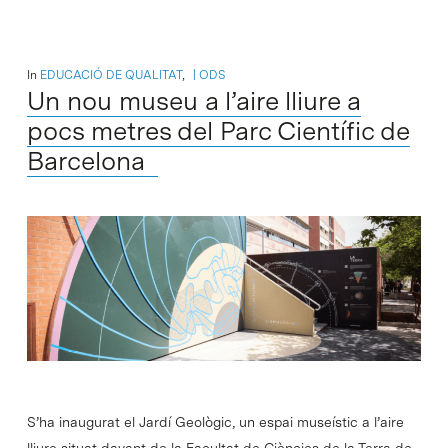
In
EDUCACIÓ DE QUALITAT
,
ODS
Un nou museu a l’aire lliure a
pocs metres del Parc Científic de
Barcelona
S’ha inaugurat el Jardí Geològic, un espai museístic a l’aire