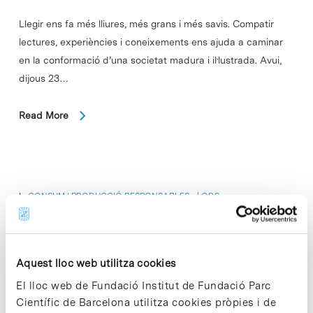
Llegir ens fa més lliures, més grans i més savis. Compatir
lectures, experiències i coneixements ens ajuda a caminar
en la conformació d’una societat madura i il·lustrada. Avui,
dijous 23…
Read More
In
CONSUM I PRODUCCIÓ RESPONSABLES
,
ODS
Cartró compactat al Parc per
millorar la seva valorització
Aquest lloc web utilitza cookies
El lloc web de Fundació Institut de Fundació Parc
Científic de Barcelona utilitza cookies pròpies i de