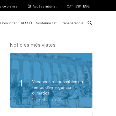
Menu
a de premsa
Accés a intranet
CAT
|
ESP
|
ENG
search
Comunitat
RESSÒ
Sostenibilitat
Transparència
Notícies més vistes
Vacances responsables en
temps d’emergència
climàtica
15 de juliol de 2026