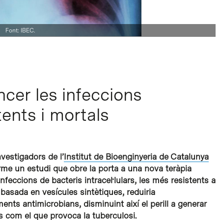
Font: IBEC.
ncer les infeccions
ents i mortals
nvestigadors de l’
Institut de Bioenginyeria de Catalunya
erme un estudi que obre la porta a una nova teràpia
nfeccions de bacteris intracel·lulars, les més resistents a
basada en vesícules sintètiques, reduiria
ents antimicrobians, disminuint així el perill a generar
ns com el que provoca la tuberculosi.