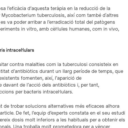
sa l’eficàcia d’aquesta teràpia en la reducció de la
r Mycobacterium tuberculosis, així com també d´altres
es va poder arribar a l’erradicació total del patògens
riments in vitro, amb cèl·lules humanes, com in vivo,
s intracel·lulars
luitar contra malalties com la tuberculosi consisteix en
itat d’antibiòtics durant un llarg període de temps, que
existents fomenten, així, l’aparició de
davant de l’acció dels antibiòtics i, per tant,
eccions per bacteris intracel·lulars.
t de trobar solucions alternatives més eficaces alhora
ticle. De fet, l’equip d’experts constata en el seu estudi
eix dosis molt inferiors a les habituals per a obtenir els
onals. Una troballa molt prometedora per a vèncer