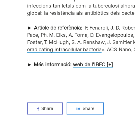
infeccions tan letals com la tuberculosi alho
global: la resistència als antibiòtics dels bacter
► Article de referència:
F. Fenaroli, J. D. Robe
Pace, Ph. M. Elks, A. Poma, D. Evangelopoulos, J
Foster, T. McHugh, S. A. Renshaw, J. Samitier Ma
eradicating intracellular bacteria
«. ACS Nano, 
► Més informació:
web de l’IBEC [+]
Share
Share