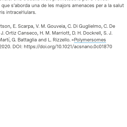
ra que s’aborda una de les majors amenaces per a la salut
is intracel·lulars.
rtson, E. Scarpa, V. M. Gouveia, C. Di Guglielmo, C. De
. Ortiz Canseco, H. M. Marriott, D. H. Dockrell, S. J.
rtí, G. Battaglia and L. Rizzello. «
Polymersomes
2020. DOI: https://doi.org/10.1021/acsnano.0c01870