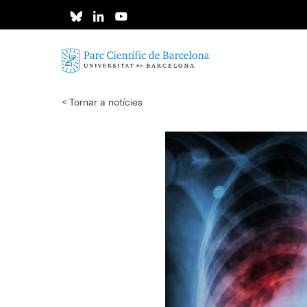
Skip
to
main
content
< Tornar a notícies