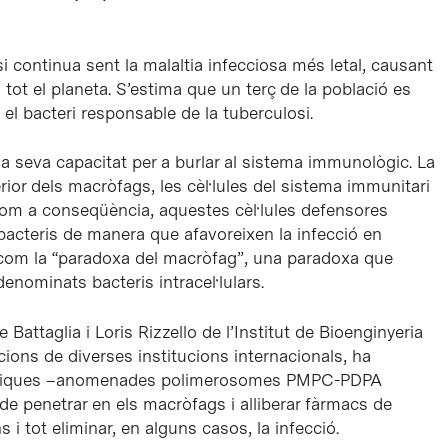
 continua sent la malaltia infecciosa més letal, causant
 tot el planeta. S’estima que un terç de la població es
, el bacteri responsable de la tuberculosi.
n la seva capacitat per a burlar al sistema immunològic. La
rior dels macròfags, les cèl·lules del sistema immunitari
 Com a conseqüència, aquestes cèl·lules defensores
bacteris de manera que afavoreixen la infecció en
 com la “paradoxa del macròfag”, una paradoxa que
enominats bacteris intracel·lulars.
Battaglia i Loris Rizzello de l’Institut de Bioenginyeria
ons de diverses institucions internacionals, ha
ntètiques –anomenades polimerosomes PMPC-PDPA
de penetrar en els macròfags i alliberar fàrmacs de
 i tot eliminar, en alguns casos, la infecció.