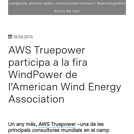
companyia, atenent visites i reunions amb inversors i desenvolupadors
d'arreu del món.
18.05.2015
AWS Truepower
participa a la fira
WindPower de
l’American Wind Energy
Association
Un any més,
AWS Truepower
–una de les
principals consultores mundials en el camp