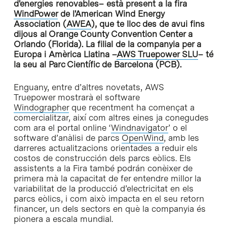
d'energies renovables– està present a la fira
WindPower
de l'American Wind Energy
Association (
AWEA
), que te lloc des de avui fins
dijous al Orange County Convention Center a
Orlando (Florida). La filial de la companyia per a
Europa i Amèrica Llatina –
AWS Truepower SLU
– té
la seu al Parc Científic de Barcelona (PCB).
Enguany, entre d’altres novetats, AWS
Truepower mostrarà el software
Windographer
que recentment ha començat a
comercialitzar, així com altres eines ja conegudes
com ara el portal online ‘
Windnavigator
’ o el
software d’anàlisi de parcs
OpenWind
, amb les
darreres actualitzacions orientades a reduir els
costos de construcción dels parcs eòlics. Els
assistents a la Fira també podrán conèixer de
primera mà la capacitat de fer entendre millor la
variabilitat de la producció d’electricitat en els
parcs eòlics, i com això impacta en el seu retorn
financer, un dels sectors en què la companyia és
pionera a escala mundial.