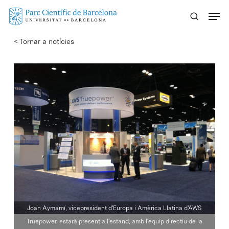
Skip
Menu
to
main
< Tornar a notícies
content
Joan Aymamí, vicepresident d'Europa i Amèrica Llatina d'AWS
Truepower, estarà present a l'estand, amb l'equip directiu de la