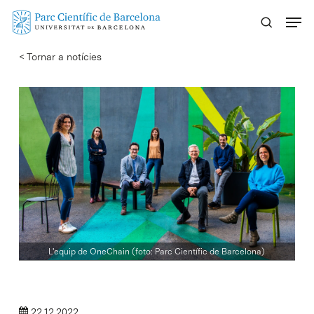
Skip
Menu
to
main
< Tornar a notícies
content
L'equip de OneChain (foto: Parc Científic de Barcelona)
22.12.2022