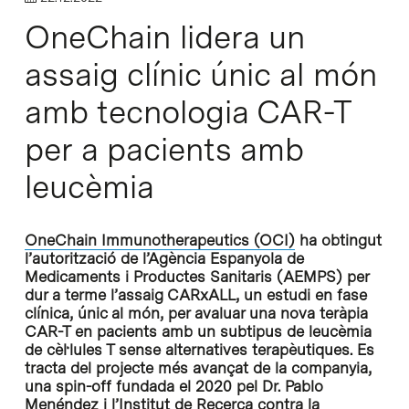
OneChain lidera un
assaig clínic únic al món
amb tecnologia CAR-T
per a pacients amb
leucèmia
OneChain Immunotherapeutics (OCI)
ha obtingut
l’autorització de l’Agència Espanyola de
Medicaments i Productes Sanitaris (AEMPS) per
dur a terme l’assaig CARxALL, un estudi en fase
clínica, únic al món, per avaluar una nova teràpia
CAR-T en pacients amb un subtipus de leucèmia
de cèl·lules T
sense alternatives terapèutiques. Es
tracta del projecte més avançat de la
companyia,
una spin-off fundada el 2020 pel Dr. Pablo
Menéndez i l’
I
nstitut
de
Rec
erca
contra la