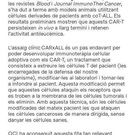
les revistes
Blood
i
Journal ImmunoTher Cancer
,
s’ha dut a terme amb models animals utilitzant
cèl·lules derivades de pacients amb coT-ALL. Els
resultats preliminars mostren que aquests CAR-T
persisteixen
in vivo
a llarg termini i retenen
l’activitat antileucèmica.
L’assaig clínic CARxALL és un pas endavant per
poder desenvolupar immunoteràpia cel·lular
adoptiva com els CAR-T, un tractament que
consisteix a extreure les cèl·lules T del pacient (les
encarregades de la defensa del nostre
organisme), modificar-les al laboratori i tornar-les
a infondre al pacient. Aquesta modificació permet
que aquestes cèl·lules ataquin els receptors que
es troben a la membrana de les cèl·lules tumorals i
els eliminin. Amb aquesta tècnica, són les cèl·lules
modificades del mateix pacient les que ataquen
les cèl·lules canceroses de manera dirigida, sense
danyar les cèl·lules sanes.
OCI ha aconseguit aquesta fita tan rellevant