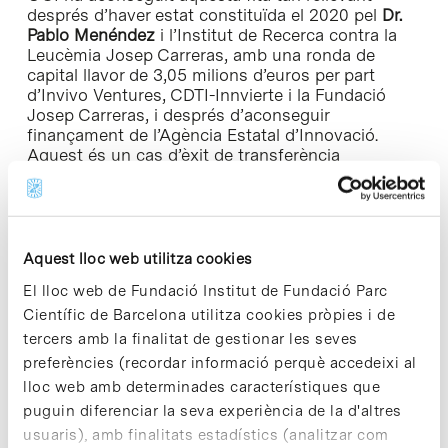
després d’haver estat constituïda el 2020 pel
Dr.
Pablo Menéndez
i l’
I
nstitut
de
Rec
erca
contra la
Leucèmia Josep
Carreras
, amb una ronda de
capital llavor de 3,05 milions d’euros per part
d’Invivo Ventures, CDTI-Innvierte i la Fundació
Josep Carreras, i després d’aconseguir
finançament de l’Agència Estatal d’Innovació.
Aquest és un cas d’èxit de transferència
tecnològica i de col·laboració publicoprivada, que
comporta una recuperació de la inversió pública
en recerca.
Aquest lloc web utilitza cookies
Segons el
Dr.
Menéndez
, «és molt complicat, en
l’àmbit acadèmic, poder desenvolupar aquestes
El lloc web de Fundació Institut de Fundació Parc
estratègies i gestionar tots els mecanismes
Científic de Barcelona utilitza cookies pròpies i de
reguladors associats al desenvolupament d’un
tercers amb la finalitat de gestionar les seves
producte. Per això, OCI ens permet fer tots els
passos necessaris amb l’objectiu que el nostre
preferències (recordar informació perquè accedeixi al
coneixement arribi al pacient».
lloc web amb determinades característiques que
puguin diferenciar la seva experiència de la d'altres
Antoni Garcia Prat
, gerent de la Fundació Josep
usuaris), amb finalitats estadístics (analitzar com
Carreras, afirma: «La Fundació va decidir