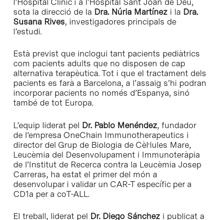
l’Hospital Clínic i a l’Hospital Sant Joan de Déu,
sota la direcció de la
Dra. Núria Martínez
i la
Dra.
Susana Rives
, investigadores principals de
l’estudi.
Està previst que inclogui tant pacients pediàtrics
com pacients adults que no disposen de cap
alternativa terapèutica. Tot i que el tractament dels
pacients es farà a Barcelona, ​​a l’assaig s’hi podran
incorporar pacients no només d’Espanya, sinó
també de tot Europa.
L’equip liderat pel
Dr. Pablo Menéndez
, f
undador
de l’empresa OneChain Immunotherapeutics
i
director del Grup de Biologia de Cèl·lules Mare,
Leucèmia del Desenvolupament i Immunoteràpia
de l’Institut de Recerca contra la Leucèmia Josep
Carreras, ha estat el primer del món a
desenvolupar i validar un CAR-T específic per a
CD1a per a coT-ALL.
El treball, liderat pel
Dr. Diego Sánchez
i publicat a