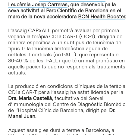
Leucèmia Josep
Carreras
, que desenvolupa la
seva activitat al Parc Científic de Barcelona en el
marc de la nova acceleradora
BCN Health Booster
.
L’assaig CARxALL permetrà avaluar per primera
vegada la teràpia CD1a CAR-T (OC-1), dirigida de
manera específica a un subtipus de leucèmia de
tipus T: la leucèmia limfoblàstica aguda de
cèl·lules T corticals (coT-ALL), que representa el
30-40 % de les T-ALL i que té un mal pronòstic en
aquells pacients que no responen als tractaments
actuals.
La producció en condicions clíniques de la teràpia
CD1a CAR-T per a l’assaig ha estat liderada per la
Dra. Maria Castellà
, facultativa del Servei
d’Immunologia del Centre de Diagnòstic Biomèdic
de l’Hospital Clínic de Barcelona, dirigit pel
Dr.
Manel Juan.
Aquest assaig es durà a terme a Barcelona, ​​a