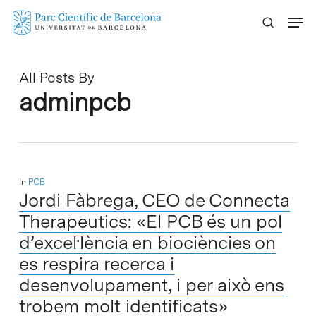
Skip
Menu
to
main
content
All Posts By
adminpcb
In
PCB
Jordi Fàbrega, CEO de Connecta
Therapeutics: «El PCB és un pol
d’excel·lència en biociències on
es respira recerca i
desenvolupament, i per això ens
trobem molt identificats»