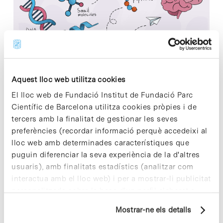
Aquest lloc web utilitza cookies
Noves investigacions destaquen com les llançadores
El lloc web de Fundació Institut de Fundació Parc
basades en pèptids, el nucli de la plataforma tecnològica de
Científic de Barcelona utilitza cookies pròpies i de
Gate2Brain, empresa ubicada al Parc Científic de Barcelona,
tercers amb la finalitat de gestionar les seves
estan preparats per a revolucionar l'administració…
preferències (recordar informació perquè accedeixi al
lloc web amb determinades característiques que
puguin diferenciar la seva experiència de la d'altres
Read More
usuaris), amb finalitats estadístics (analitzar com
interactua amb el lloc web) i per a mostrar-li publicitat
personalitzada sobre la base d'un perfil elaborat a
partir dels seus hàbits de navegació (per exemple,
Mostrar-ne els detalls
pàgines visitades). Per a obtenir més informació sobre
In
PCB