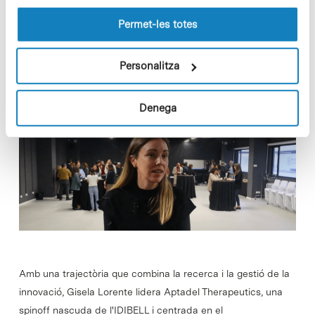
Gisela Lorente, CEO d’Aptadel
les cookies pot consultar la
Política de cookies
del
lloc web.
Therapeutics: «En els últims 30
Permet-les totes
anys no hi ha hagut cap
innovació significativa per al
Personalitza
tractament del sarcoma d’Ewing»
Denega
Amb una trajectòria que combina la recerca i la gestió de la
innovació, Gisela Lorente lidera Aptadel Therapeutics, una
spinoff nascuda de l'IDIBELL i centrada en el