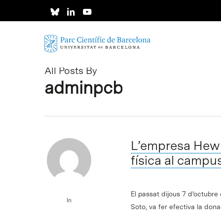
Skip
to
main
content
All Posts By
adminpcb
L’empresa Hewle
física al camp
El passat dijous 7 d'octubre
In
Soto, va fer efectiva la don