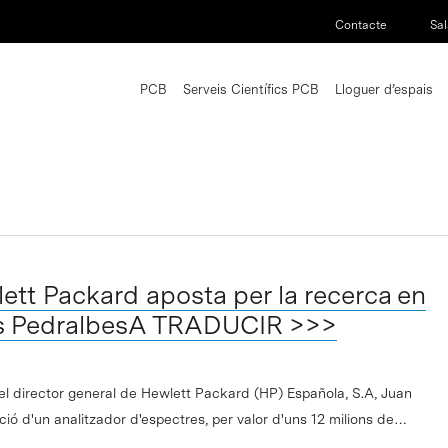
Contacte
Sal
PCB
Serveis Científics PCB
Lloguer d’espais
tt Packard aposta per la recerca en
us PedralbesA TRADUCIR >>>
 el director general de Hewlett Packard (HP) Española, S.A, Juan
ació d'un analitzador d'espectres, per valor d'uns 12 milions de…