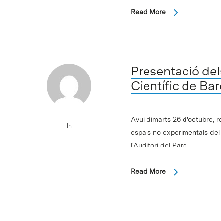
Read More
Intro per buscar o ESC per tancar
Presentació del
Científic de B
Avui dimarts 26 d'octubre, r
In
espais no experimentals del
l'Auditori del Parc…
Read More