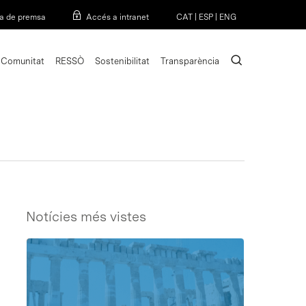
Menu
a de premsa
Accés a intranet
CAT
|
ESP
|
ENG
search
Comunitat
RESSÒ
Sostenibilitat
Transparència
Notícies més vistes