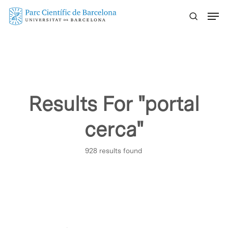
Skip
Menu
to
main
content
Results For
"portal
cerca"
928 results found