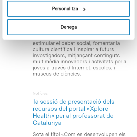
la col·laboració de l’Obra Social «la
Caixa». L’objectiu del projecte Xplore
Personalitza
Health –finançat per la Comissió
Europea, través del 7è Programa Marc, i
que compta també amb el suport de la
Denega
Fundació Amgen– és apropar la
investigació biomèdica a l’educació,
estimular el debat social, fomentar la
cultura científica i inspirar a futurs
investigadors, mitjançant continguts
multimèdia innovadors i activitats per a
joves a través d’Internet, escoles, i
museus de ciències.
Notícies
1a sessió de presentació dels
recursos del portal «Xplore
Health» per al professorat de
Catalunya
Sota el títol «Com es desenvolupen els