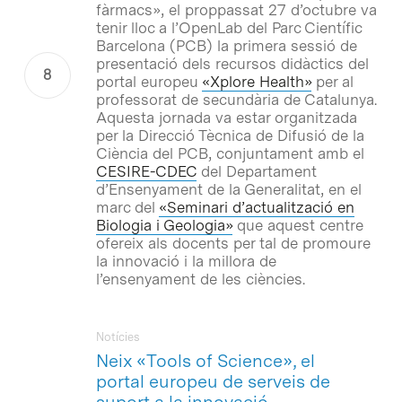
fàrmacs», el proppassat 27 d’octubre va
tenir lloc a l’OpenLab del Parc Científic
Barcelona (PCB) la primera sessió de
presentació dels recursos didàctics del
portal europeu
«Xplore Health»
per al
professorat de secundària de Catalunya.
Aquesta jornada va estar organitzada
per la Direcció Tècnica de Difusió de la
Ciència del PCB, conjuntament amb el
CESIRE-CDEC
del Departament
d’Ensenyament de la Generalitat, en el
marc del
«Seminari d’actualització en
Biologia i Geologia»
que aquest centre
ofereix als docents per tal de promoure
la innovació i la millora de
l’ensenyament de les ciències.
Notícies
Neix «Tools of Science», el
portal europeu de serveis de
suport a la innovació