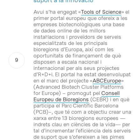
Avui s’ha engegat «
Tools of Science
» el
primer portal europeu que ofereix a les
empreses biotecnològiques una base
de dades online de les millors
instal·lacions i proveïdors de serveis
especialitzats de les principals
bioregions d’Europa, així com les
oportunitats de finançament de què
disposen a escala nacional i
internacional per als seus projectes
d’R+D+i. El portal ha estat desenvolupat
en el marc del projecte «
ABCEurope
»
(Advanced Biotech Cluster Platforms
for Europe) – promogut pel
Consell
Europeu de Bioregions
(CEBR) i en què
participa el Parc Científic Barcelona
(PCB)–, que té com a objectiu crear una
xarxa entre 13 bioregions europees —
indrets clau en ciències de la vida— per
tal d’incrementar l’eficiència dels serveis
de suport que s’ofereixen a les pimes