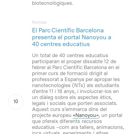
biotecnològiques.
Notícies
El Parc Científic Barcelona
presenta el portal Nanoyou a
40 centres educatius
Un total de 40 centres educatius
participaran el proper dissabte 12 de
febrer al Parc Científic Barcelona en el
primer curs de formació dirigit al
professorat a Espanya per apropar les
nanotecnologies (NTs) als estudiants
d’entre 11 i 18 anys, i involucrar-los en
un diàleg sobre els aspectes ètics,
legals i socials que porten associats.
Aquest curs s’emmarca dins del
projecte europeu
«Nanoyou»
, un portal
que ofereix diferents recursos
educatius –com ara tallers, animacions,
jocs virtuals, experiments i altres