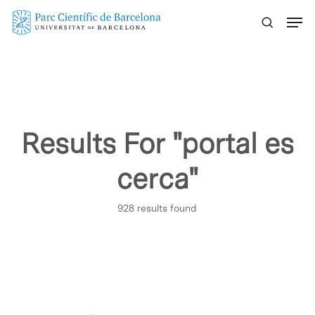
Skip
Menu
to
main
content
Results For
"portal es
cerca"
928 results found