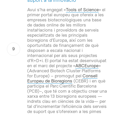
Avui s’ha engegat «
Tools of Science
» el
primer portal europeu que ofereix a les
empreses biotecnològiques una base
de dades online de les millors
instal·lacions i proveïdors de serveis
especialitzats de les principals
bioregions d’Europa, així com les
oportunitats de finançament de què
disposen a escala nacional i
internacional per als seus projectes
d’R+D+i. El portal ha estat desenvolupat
en el marc del projecte «
ABCEurope
»
(Advanced Biotech Cluster Platforms
for Europe) – promogut pel
Consell
Europeu de Bioregions
(CEBR) i en què
participa el Parc Científic Barcelona
(PCB)–, que té com a objectiu crear una
xarxa entre 13 bioregions europees —
indrets clau en ciències de la vida— per
tal d’incrementar l’eficiència dels serveis
de suport que s’ofereixen a les pimes