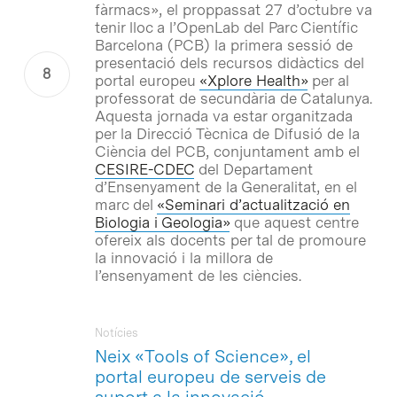
fàrmacs», el proppassat 27 d’octubre va
tenir lloc a l’OpenLab del Parc Científic
Barcelona (PCB) la primera sessió de
presentació dels recursos didàctics del
portal europeu
«Xplore Health»
per al
professorat de secundària de Catalunya.
Aquesta jornada va estar organitzada
per la Direcció Tècnica de Difusió de la
Ciència del PCB, conjuntament amb el
CESIRE-CDEC
del Departament
d’Ensenyament de la Generalitat, en el
marc del
«Seminari d’actualització en
Biologia i Geologia»
que aquest centre
ofereix als docents per tal de promoure
la innovació i la millora de
l’ensenyament de les ciències.
Notícies
Neix «Tools of Science», el
portal europeu de serveis de
suport a la innovació