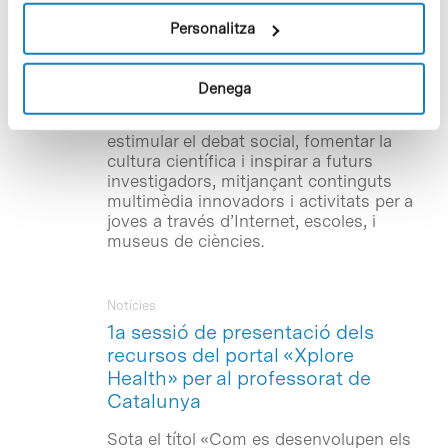
la col·laboració de l’Obra Social «la
Caixa». L’objectiu del projecte Xplore
Personalitza
Health –finançat per la Comissió
Europea, través del 7è Programa Marc, i
que compta també amb el suport de la
Denega
Fundació Amgen– és apropar la
investigació biomèdica a l’educació,
estimular el debat social, fomentar la
cultura científica i inspirar a futurs
investigadors, mitjançant continguts
multimèdia innovadors i activitats per a
joves a través d’Internet, escoles, i
museus de ciències.
Notícies
1a sessió de presentació dels
recursos del portal «Xplore
Health» per al professorat de
Catalunya
Sota el títol «Com es desenvolupen els