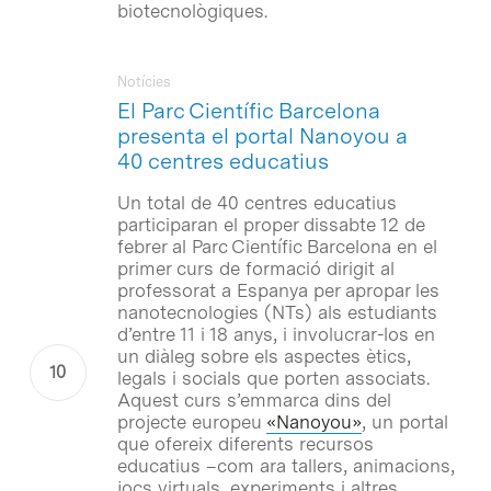
biotecnològiques.
Notícies
El Parc Científic Barcelona
presenta el portal Nanoyou a
40 centres educatius
Un total de 40 centres educatius
participaran el proper dissabte 12 de
febrer al Parc Científic Barcelona en el
primer curs de formació dirigit al
professorat a Espanya per apropar les
nanotecnologies (NTs) als estudiants
d’entre 11 i 18 anys, i involucrar-los en
un diàleg sobre els aspectes ètics,
legals i socials que porten associats.
Aquest curs s’emmarca dins del
projecte europeu
«Nanoyou»
, un portal
que ofereix diferents recursos
educatius –com ara tallers, animacions,
jocs virtuals, experiments i altres