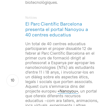
biotecnològiques.
Notícies
El Parc Científic Barcelona
presenta el portal Nanoyou a
40 centres educatius
Un total de 40 centres educatius
participaran el proper dissabte 12 de
febrer al Parc Científic Barcelona en el
primer curs de formació dirigit al
professorat a Espanya per apropar les
nanotecnologies (NTs) als estudiants
d’entre 11 i 18 anys, i involucrar-los en
un diàleg sobre els aspectes ètics,
legals i socials que porten associats.
Aquest curs s’emmarca dins del
projecte europeu
«Nanoyou»
, un portal
que ofereix diferents recursos
educatius –com ara tallers, animacions,
jocs virtuals, experiments i altres