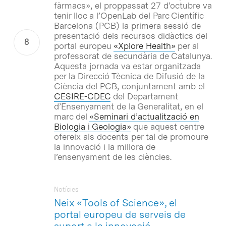
fàrmacs», el proppassat 27 d’octubre va
tenir lloc a l’OpenLab del Parc Científic
Barcelona (PCB) la primera sessió de
presentació dels recursos didàctics del
portal europeu
«Xplore Health»
per al
professorat de secundària de Catalunya.
Aquesta jornada va estar organitzada
per la Direcció Tècnica de Difusió de la
Ciència del PCB, conjuntament amb el
CESIRE-CDEC
del Departament
d’Ensenyament de la Generalitat, en el
marc del
«Seminari d’actualització en
Biologia i Geologia»
que aquest centre
ofereix als docents per tal de promoure
la innovació i la millora de
l’ensenyament de les ciències.
Notícies
Neix «Tools of Science», el
portal europeu de serveis de
suport a la innovació