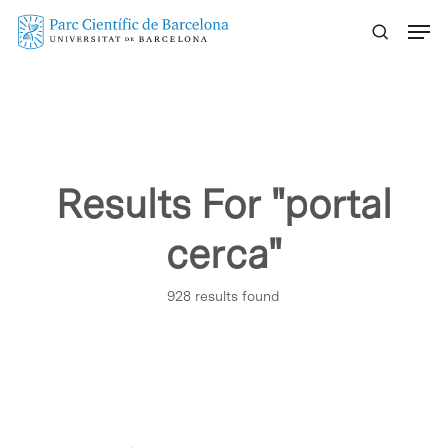
Skip
Menu
to
main
content
Results For
"portal
cerca"
928 results found