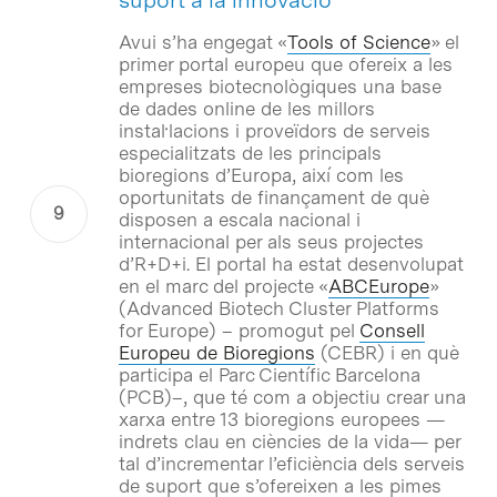
Avui s’ha engegat «
Tools of Science
» el
primer portal europeu que ofereix a les
empreses biotecnològiques una base
de dades online de les millors
instal·lacions i proveïdors de serveis
especialitzats de les principals
bioregions d’Europa, així com les
oportunitats de finançament de què
disposen a escala nacional i
internacional per als seus projectes
d’R+D+i. El portal ha estat desenvolupat
en el marc del projecte «
ABCEurope
»
(Advanced Biotech Cluster Platforms
for Europe) – promogut pel
Consell
Europeu de Bioregions
(CEBR) i en què
participa el Parc Científic Barcelona
(PCB)–, que té com a objectiu crear una
xarxa entre 13 bioregions europees —
indrets clau en ciències de la vida— per
tal d’incrementar l’eficiència dels serveis
de suport que s’ofereixen a les pimes