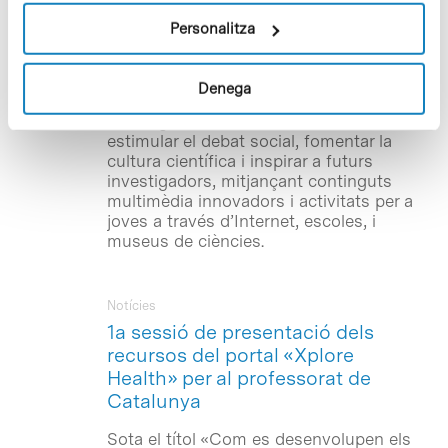
la col·laboració de l’Obra Social «la
Caixa». L’objectiu del projecte Xplore
Personalitza
Health –finançat per la Comissió
Europea, través del 7è Programa Marc, i
que compta també amb el suport de la
Denega
Fundació Amgen– és apropar la
investigació biomèdica a l’educació,
estimular el debat social, fomentar la
cultura científica i inspirar a futurs
investigadors, mitjançant continguts
multimèdia innovadors i activitats per a
joves a través d’Internet, escoles, i
museus de ciències.
Notícies
1a sessió de presentació dels
recursos del portal «Xplore
Health» per al professorat de
Catalunya
Sota el títol «Com es desenvolupen els