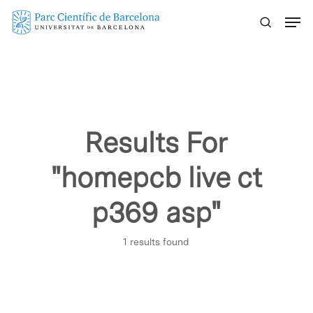
Skip
Menu
to
main
content
Results For
"homepcb live ct
p369 asp"
1 results found