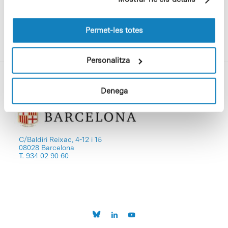
pàgines visitades). Per a obtenir més informació sobre
les cookies pot consultar la
Política de cookies
del
lloc web.
Permet-les totes
Personalitza
Denega
C/Baldiri Reixac, 4-12 i 15
08028 Barcelona
T. 934 02 90 60