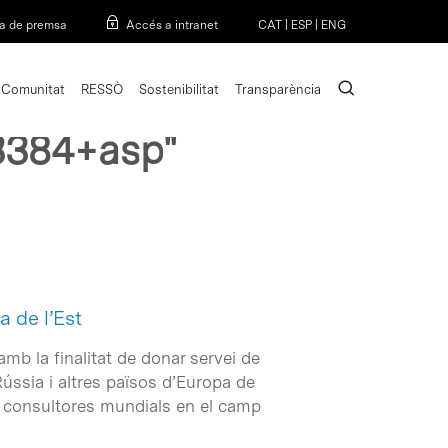
Menu
a de premsa
Accés a intranet
CAT
|
ESP
|
ENG
search
Comunitat
RESSÒ
Sostenibilitat
Transparència
3384+asp"
 de l’Est
mb la finalitat de donar servei de
ússia i altres països d’Europa de
als consultores mundials en el camp