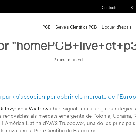
Contacte
Sal
PCB
Serveis Científics PCB
Lloguer d’espais
or
"homePCB+live+ct+p
2 results found
ark s’associen per cobrir els mercats de l’Europa
k Inżynieria Wiatrowa
han signat una aliança estratègica a
s renovables als mercats emergents de Polònia, Ucraïna, R
ropa i Amèrica Llatina d’AWS Truepower, una de les princip
la seva seu al Parc Científic de Barcelona.