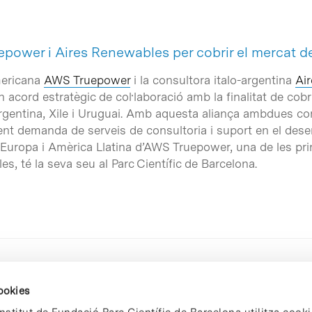
ower i Aires Renewables per cobrir el mercat de l
mericana
AWS Truepower
i la consultora italo-argentina
Ai
n acord estratègic de col·laboració amb la finalitat de cobr
Argentina, Xile i Uruguai. Amb aquesta aliança ambdues com
xent demanda de serveis de consultoria i suport en el des
r a Europa i Amèrica Llatina d’AWS Truepower, una de les pr
s, té la seva seu al Parc Científic de Barcelona.
cookies