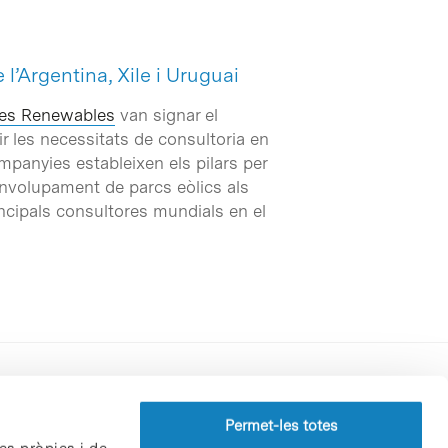
’Argentina, Xile i Uruguai
res Renewables
van signar el
ir les necessitats de consultoria en
panyies estableixen els pilars per
envolupament de parcs eòlics als
incipals consultores mundials en el
Perfil del contractant
Permet-les totes