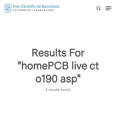
Skip
Menu
to
main
content
Results For
"homePCB live ct
o190 asp"
4 results found