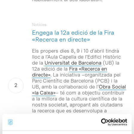
Notícies
Engega la 12a edició de la Fira
«Recerca en directe»
Els propers dies 8, 9 i 10 d’abril tindrà
lloc a l’Aula Capella de l’Edifici Històric
de la
Universitat de Barcelona
(UB) la
12a edició de la
Fira «Recerca en
directe»
. La iniciativa –organitzada pel
Parc Científic de Barcelona (PCB) i la
UB, amb la col·laboració de l’
Obra Social
«la Caixa»
– té com a objectiu contribuir
a la millora de la cultura científica de la
nostra societat, apropant als ciutadans
la recerca que es desenvolupa a
Catalunya per mitjà dels mateixos
investigadors. La proposta s’emmarca
dins el programa
«Recerca en Societat»