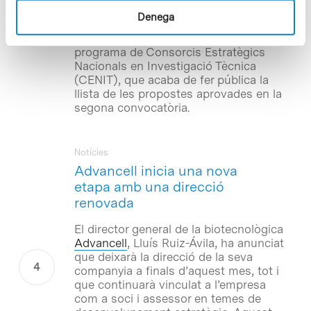
ha estat seleccionat entre els quinze
Denega
que el Ministeri d’Indústria, Turisme i
Comerç subvencionarà a través del
programa de Consorcis Estratègics
Nacionals en Investigació Tècnica
(CENIT), que acaba de fer pública la
llista de les propostes aprovades en la
segona convocatòria.
Notícies
Advancell inicia una nova
etapa amb una direcció
renovada
El director general de la biotecnològica
Advancell
, Lluís Ruiz-Ávila, ha anunciat
que deixarà la direcció de la seva
companyia a finals d’aquest mes, tot i
que continuarà vinculat a l’empresa
com a soci i assessor en temes de