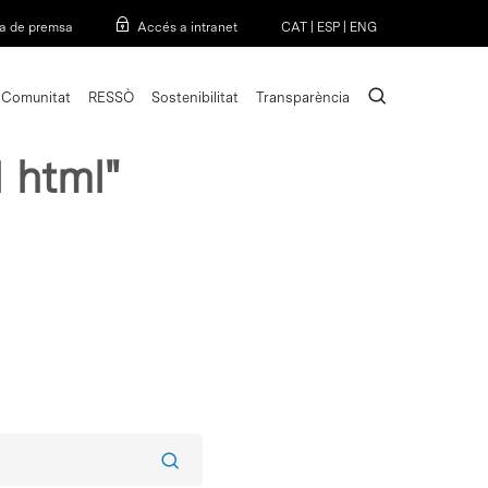
Menu
a de premsa
Accés a intranet
CAT
|
ESP
|
ENG
search
Comunitat
RESSÒ
Sostenibilitat
Transparència
1 html"