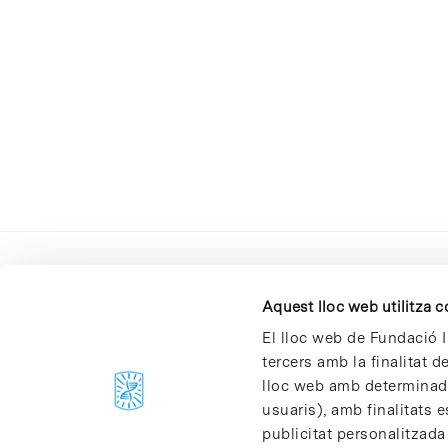
Aquest lloc web utilitza 
El lloc web de Fundació I
tercers amb la finalitat 
lloc web amb determinades
C/Baldiri Reixac, 4-12 i 15
usuaris), amb finalitats e
08028 Barcelona
publicitat personalitzada
T. 934 02 90 60