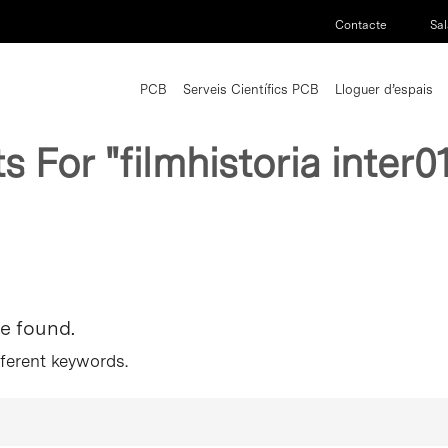
Contacte
Sal
PCB
Serveis Científics PCB
Lloguer d’espais
ts For
"filmhistoria inter0
re found.
fferent keywords.