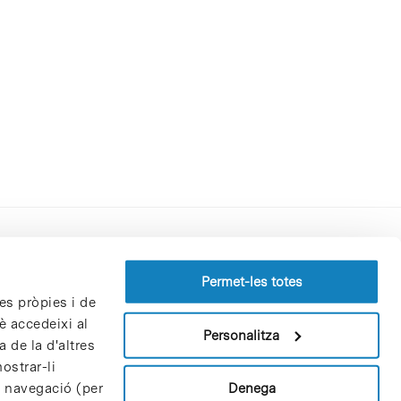
Perfil del contractant
Permet-les totes
es pròpies i de
Política de privacitat
è accedeixi al
Avís Legal
Personalitza
 de la d'altres
Política de cookies
ostrar-li
Patrons i patrocinadors
Denega
e navegació (per
Borsa de treball