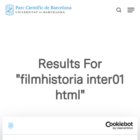
Skip
Menu
to
main
content
Results For
"filmhistoria inter01
html"