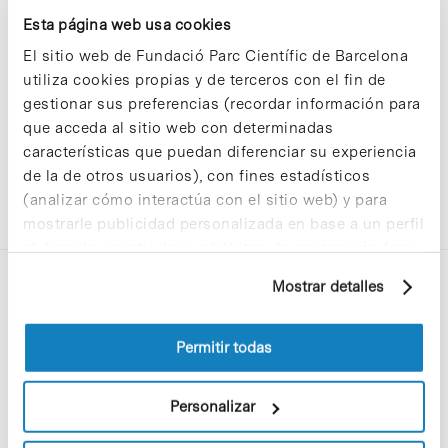
Sorry, no results were found.
Esta página web usa cookies
Please try again with different keywords.
El sitio web de Fundació Parc Científic de Barcelona
utiliza cookies propias y de terceros con el fin de
gestionar sus preferencias (recordar información para
que acceda al sitio web con determinadas
características que puedan diferenciar su experiencia
de la de otros usuarios), con fines estadísticos
(analizar cómo interactúa con el sitio web) y para
mostrarle publicidad personalizada en base a un perfil
elaborado a partir de sus hábitos de navegación (por
ejemplo, páginas visitadas). Para obtener más
Mostrar detalles
información sobre las cookies puede consultar
la Política de cookies del sitio web.
Permitir todas
C/Baldiri Reixac, 4-12 i 15
Personalizar
08028 Barcelona
T. 934 02 90 60