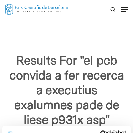
Skip
Menu
to
main
content
Results For
"el pcb
convida a fer recerca
a executius
exalumnes pade de
liese p931x asp"