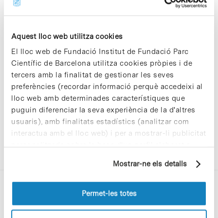
Aquest lloc web utilitza cookies
El lloc web de Fundació Institut de Fundació Parc
Sorry, no results were found.
Científic de Barcelona utilitza cookies pròpies i de
Please try again with different keywords.
tercers amb la finalitat de gestionar les seves
preferències (recordar informació perquè accedeixi al
lloc web amb determinades característiques que
puguin diferenciar la seva experiència de la d'altres
usuaris), amb finalitats estadístics (analitzar com
interactua amb el lloc web) i per a mostrar-li publicitat
personalitzada sobre la base d'un perfil elaborat a
partir dels seus hàbits de navegació (per exemple,
Mostrar-ne els detalls
pàgines visitades). Per a obtenir més informació sobre
les cookies pot consultar la
Política de cookies
del
lloc web.
Permet-les totes