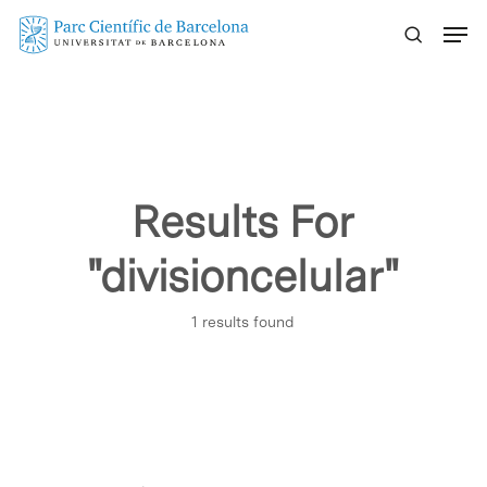
Skip
Menu
to
main
content
Results For
"divisioncelular"
1 results found