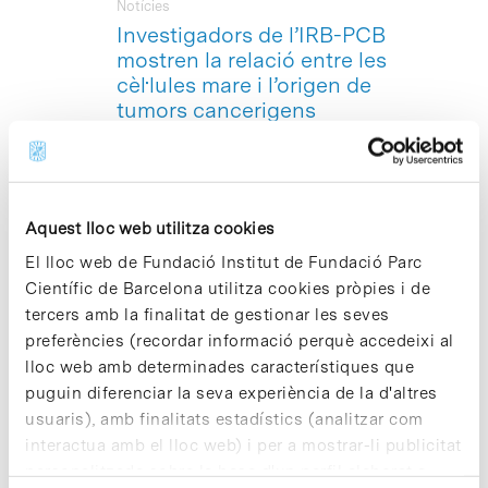
Notícies
Investigadors de l’IRB-PCB
mostren la relació entre les
cèl·lules mare i l’origen de
tumors cancerigens
Investigadors de l’Institut de Recerca
Biomèdica del Parc Científic de
Barcelona (
IRB-PCB
) han realitzat un
estudi que suggereix que l’origen
Aquest lloc web utilitza cookies
d’alguns tumors es podria trobar en la
divisió de les cèl·lules mare. El treball,
El lloc web de Fundació Institut de Fundació Parc
dirigit per l’investigador ICREA i
Científic de Barcelona utilitza cookies pròpies i de
responsable del grup de recerca de
tercers amb la finalitat de gestionar les seves
Divisió Cel·lular
de l’IRB-PCB Cayetano
preferències (recordar informació perquè accedeixi al
González, s’ha centrat en l’estudi de la
lloc web amb determinades característiques que
divisió cel·lular del neuroblast, la cèl·lula
que derivarà en neurona, en models de
puguin diferenciar la seva experiència de la d'altres
la mosca Drosophila. Els resultats
usuaris), amb finalitats estadístics (analitzar com
d’aquesta recerca es publiquen a la
interactua amb el lloc web) i per a mostrar-li publicitat
revista científica
Nature Genetics
en la
personalitzada sobre la base d'un perfil elaborat a
seva edició on-line de 4 de setembre