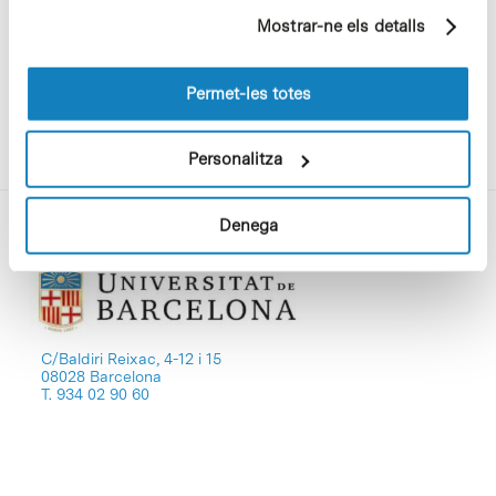
partir dels seus hàbits de navegació (per exemple,
(doi:10.1038/ng1632).
Mostrar-ne els detalls
pàgines visitades). Per a obtenir més informació sobre
les cookies pot consultar la
Política de cookies
del
lloc web.
Permet-les totes
Personalitza
Denega
C/Baldiri Reixac, 4-12 i 15
08028 Barcelona
T. 934 02 90 60