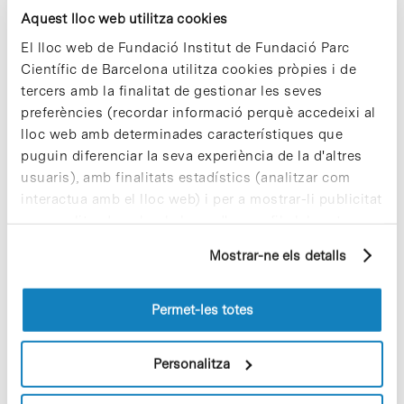
Aquest lloc web utilitza cookies
El lloc web de Fundació Institut de Fundació Parc
Científic de Barcelona utilitza cookies pròpies i de
tercers amb la finalitat de gestionar les seves
preferències (recordar informació perquè accedeixi al
lloc web amb determinades característiques que
puguin diferenciar la seva experiència de la d'altres
usuaris), amb finalitats estadístics (analitzar com
interactua amb el lloc web) i per a mostrar-li publicitat
personalitzada sobre la base d'un perfil elaborat a
partir dels seus hàbits de navegació (per exemple,
Mostrar-ne els detalls
pàgines visitades). Per a obtenir més informació sobre
Investigadors del Laboratori de Desenvolupament i Control
les cookies pot consultar la
Política de cookies
del
de Creixement de l'IRB Barcelona al Parc Científic de
lloc web.
Permet-les totes
Barcelona revelen una doble funció del gen Dpp (BMP en
humans) en l'organització de l'estructura i…
Personalitza
Read More