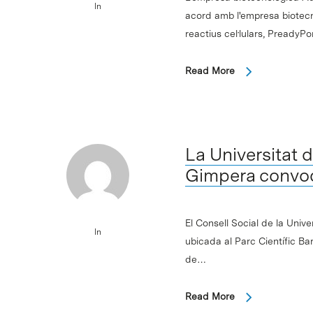
In
acord amb l'empresa biotecn
reactius cel·lulars, PreadyP
Read More
La Universitat 
Gimpera convoq
El Consell Social de la Univ
In
ubicada al Parc Científic Ba
de…
Read More