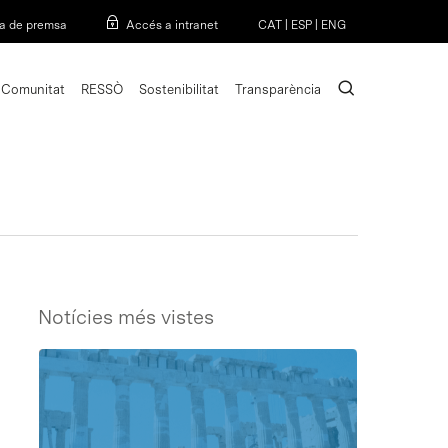
Menu
a de premsa
Accés a intranet
CAT
|
ESP
|
ENG
search
Comunitat
RESSÒ
Sostenibilitat
Transparència
Notícies més vistes