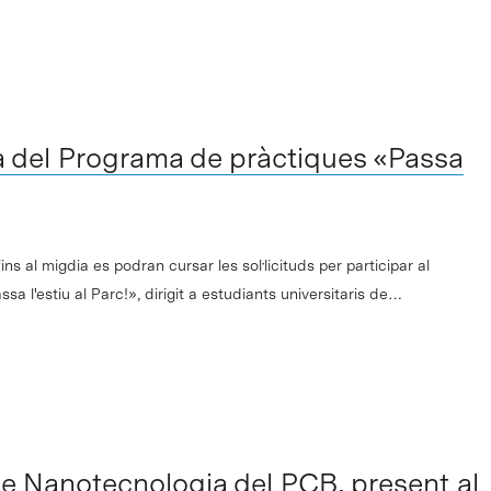
a del Programa de pràctiques «Passa
ins al migdia es podran cursar les sol·licituds per participar al
a l'estiu al Parc!», dirigit a estudiants universitaris de…
e Nanotecnologia del PCB, present al