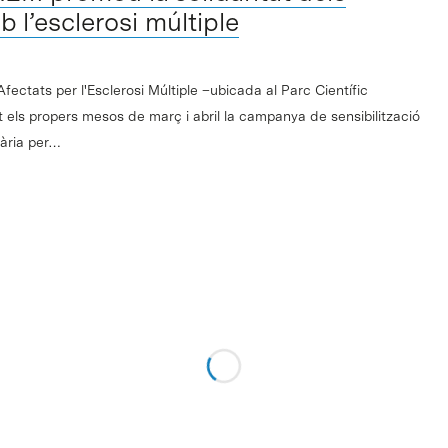
b l’esclerosi múltiple
ctats per l'Esclerosi Múltiple –ubicada al Parc Científic
 els propers mesos de març i abril la campanya de sensibilització
tària per…
 PCB, l’IRB Barcelona i Intelligent
oren en dos projectes TRACE