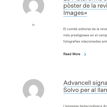
pòster de la rev
Images»
In
El comitè editorial de la rev
més prestigioses en el camp 
fotografies relacionades a
Read More
Advancell sign
Solvo per al ll
L'empresa biotecnològica Ad