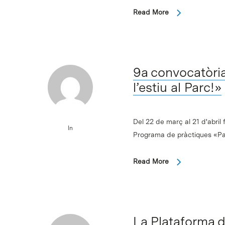
Read More
9a convocatòri
l’estiu al Parc!»
Del 22 de març al 21 d'abril f
In
Programa de pràctiques «Pass
Read More
Intro per buscar o ESC per tancar
La Plataforma d