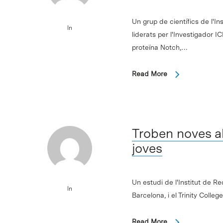
Un grup de científics de l'I
In
liderats per l'Investigador 
proteïna Notch,…
Read More
Troben noves al
joves
Un estudi de l'Institut de R
In
Barcelona, i el Trinity Coll
Read More