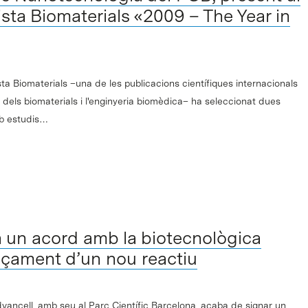
ista Biomaterials «2009 – The Year in
ista Biomaterials –una de les publicacions científiques internacionals
dels biomaterials i l'enginyeria biomèdica– ha seleccionat dues
mb estudis…
a un acord amb la biotecnològica
ançament d’un nou reactiu
vancell, amb seu al Parc Científic Barcelona, acaba de signar un