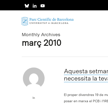
Skip
to
main
content
Monthly Archives
març 2010
Aquesta setmana
necessita la te
El proper divendres 19 de ma
In
posar en marxa el PCB i l'I