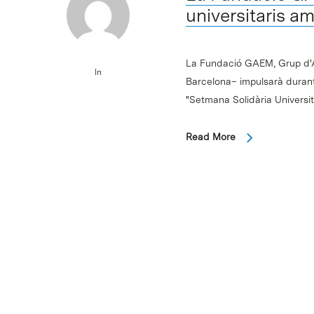
universitaris am
La Fundació GAEM, Grup d'Afe
In
Barcelona– impulsarà durant
"Setmana Solidària Universi
Read More
Investigadors de
Pharma col·lab