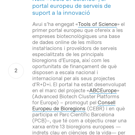
portal europeu de serveis de
suport a la innovació
Avui s’ha engegat «
Tools of Science
» el
primer portal europeu que ofereix a les
empreses biotecnològiques una base
de dades online de les millors
instal·lacions i proveïdors de serveis
especialitzats de les principals
bioregions d’Europa, així com les
oportunitats de finançament de què
disposen a escala nacional i
internacional per als seus projectes
d’R+D+i. El portal ha estat desenvolupat
en el marc del projecte «
ABCEurope
»
(Advanced Biotech Cluster Platforms
for Europe) – promogut pel
Consell
Europeu de Bioregions
(CEBR) i en què
participa el Parc Científic Barcelona
(PCB)–, que té com a objectiu crear una
xarxa entre 13 bioregions europees —
indrets clau en ciències de la vida— per