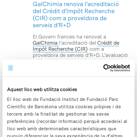
GalChimia renova l’acreditació
del Crédit d’Impôt Recherche
(CIR) com a proveïdora de
serveis d’R+D
El Govern francès ha renovat a
GalChimia
l’acreditació del
Crédit de
Impôt Recherche (CIR)
com a
proveïdora de serveis d’R+D. L’avaluació
està relacionada amb la seva
participació en el projecte europeu
SHIKIFACTORY100
, focalitzat en la
producció de compostos d’alt valor
afegit per a la indústria química,
Aquest lloc web utilitza cookies
alimentària i cosmètica. La companyia
gallega –especialitzada en productes i
El lloc web de Fundació Institut de Fundació Parc
serveis de química orgànica– ha
Científic de Barcelona utilitza cookies pròpies i de
duplicat les instal·lacions i el personal
tercers amb la finalitat de gestionar les seves
del seu
centre d’R+D+i del Parc Científic
preferències (recordar informació perquè accedeixi al
de Barcelona
, inaugurat fa poc més dos
anys per accelerar la seva estratègia de
lloc web amb determinades característiques que
creixement i internacionalització.
puguin diferenciar la seva experiència de la d'altres