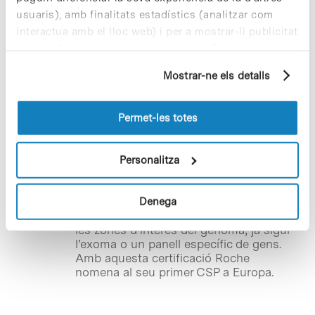
usuaris), amb finalitats estadístics (analitzar com
interactua amb el lloc web) i per a mostrar-li publicitat
personalitzada sobre la base d'un perfil elaborat a
Notícies
partir dels seus hàbits de navegació (per exemple,
El CNAG-CRG, el primer
Mostrar-ne els detalls
pàgines visitades). Per a obtenir més informació sobre
Proveïdor Certificat de Serveis
les cookies pot consultar la
Política de cookies
del
de Roche a Europa
lloc web.
Permet-les totes
El Centre Nacional d’Anàlisi Genòmica
(
CNAG-CRG
) s’ha unit oficialment al
programa de Proveïdor Certificat de
Personalitza
Serveis (CSP) de Roche per SeqCap EZ
Target Enrichment, un protocol de
preparació de mostres per a
Denega
seqüenciació que consisteix a enriquir
les zones d’interès del genoma, ja sigui
l’exoma o un panell específic de gens.
Amb aquesta certificació Roche
nomena al seu primer CSP a Europa.