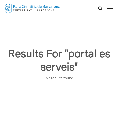
Skip
Menu
to
main
content
Results For
"portal es
serveis"
157 results found