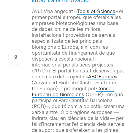
Avui s’ha engegat «
Tools of Science
» el
primer portal europeu que ofereix a les
empreses biotecnològiques una base
de dades online de les millors
instal·lacions i proveïdors de serveis
especialitzats de les principals
bioregions d’Europa, així com les
oportunitats de finançament de què
disposen a escala nacional i
internacional per als seus projectes
d’R+D+i. El portal ha estat desenvolupat
en el marc del projecte «
ABCEurope
»
(Advanced Biotech Cluster Platforms
for Europe) – promogut pel
Consell
Europeu de Bioregions
(CEBR) i en què
participa el Parc Científic Barcelona
(PCB)–, que té com a objectiu crear una
xarxa entre 13 bioregions europees —
indrets clau en ciències de la vida— per
tal d’incrementar l’eficiència dels serveis
de suport que s’ofereixen a les pimes