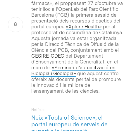
fàrmacs», el proppassat 27 d’octubre va
tenir lloc a l’OpenLab del Parc Científic
Barcelona (PCB) la primera sessió de
presentació dels recursos didàctics del
portal europeu
«Xplore Health»
per al
professorat de secundària de Catalunya.
Aquesta jornada va estar organitzada
per la Direcció Tècnica de Difusió de la
Ciència del PCB, conjuntament amb el
CESIRE-CDEC
del Departament
d’Ensenyament de la Generalitat, en el
marc del
«Seminari d’actualització en
Biologia i Geologia»
que aquest centre
ofereix als docents per tal de promoure
la innovació i la millora de
l’ensenyament de les ciències.
Notícies
Neix «Tools of Science», el
portal europeu de serveis de
suport a la innovació