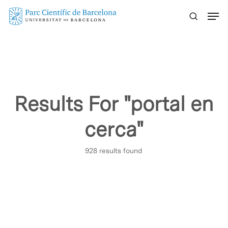
Skip
Menu
to
main
content
Results For
"portal en
cerca"
928 results found