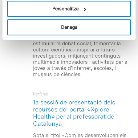
la col·laboració de l’Obra Social «la
Caixa». L’objectiu del projecte Xplore
Personalitza
Health –finançat per la Comissió
Europea, través del 7è Programa Marc, i
que compta també amb el suport de la
Denega
Fundació Amgen– és apropar la
investigació biomèdica a l’educació,
estimular el debat social, fomentar la
cultura científica i inspirar a futurs
investigadors, mitjançant continguts
multimèdia innovadors i activitats per a
joves a través d’Internet, escoles, i
museus de ciències.
Notícies
1a sessió de presentació dels
recursos del portal «Xplore
Health» per al professorat de
Catalunya
Sota el títol «Com es desenvolupen els