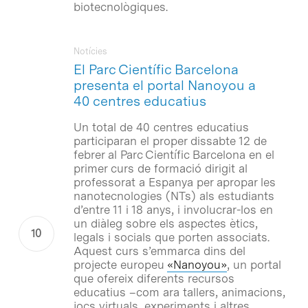
biotecnològiques.
Notícies
El Parc Científic Barcelona
presenta el portal Nanoyou a
40 centres educatius
Un total de 40 centres educatius
participaran el proper dissabte 12 de
febrer al Parc Científic Barcelona en el
primer curs de formació dirigit al
professorat a Espanya per apropar les
nanotecnologies (NTs) als estudiants
d’entre 11 i 18 anys, i involucrar-los en
un diàleg sobre els aspectes ètics,
legals i socials que porten associats.
Aquest curs s’emmarca dins del
projecte europeu
«Nanoyou»
, un portal
que ofereix diferents recursos
educatius –com ara tallers, animacions,
jocs virtuals, experiments i altres