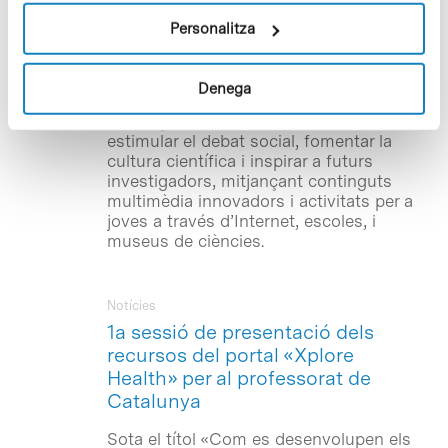
la col·laboració de l’Obra Social «la
Caixa». L’objectiu del projecte Xplore
Personalitza
Health –finançat per la Comissió
Europea, través del 7è Programa Marc, i
que compta també amb el suport de la
Denega
Fundació Amgen– és apropar la
investigació biomèdica a l’educació,
estimular el debat social, fomentar la
cultura científica i inspirar a futurs
investigadors, mitjançant continguts
multimèdia innovadors i activitats per a
joves a través d’Internet, escoles, i
museus de ciències.
Notícies
1a sessió de presentació dels
recursos del portal «Xplore
Health» per al professorat de
Catalunya
Sota el títol «Com es desenvolupen els