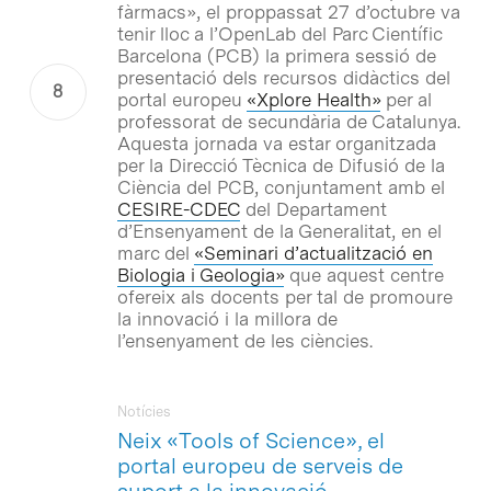
fàrmacs», el proppassat 27 d’octubre va
tenir lloc a l’OpenLab del Parc Científic
Barcelona (PCB) la primera sessió de
presentació dels recursos didàctics del
portal europeu
«Xplore Health»
per al
professorat de secundària de Catalunya.
Aquesta jornada va estar organitzada
per la Direcció Tècnica de Difusió de la
Ciència del PCB, conjuntament amb el
CESIRE-CDEC
del Departament
d’Ensenyament de la Generalitat, en el
marc del
«Seminari d’actualització en
Biologia i Geologia»
que aquest centre
ofereix als docents per tal de promoure
la innovació i la millora de
l’ensenyament de les ciències.
Notícies
Neix «Tools of Science», el
portal europeu de serveis de
suport a la innovació