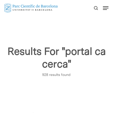
Skip
Menu
to
main
content
Results For
"portal ca
cerca"
928 results found