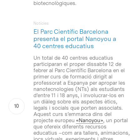
biotecnològiques.
Notícies
El Parc Científic Barcelona
presenta el portal Nanoyou a
40 centres educatius
Un total de 40 centres educatius
participaran el proper dissabte 12 de
febrer al Parc Científic Barcelona en el
primer curs de formació dirigit al
professorat a Espanya per apropar les
nanotecnologies (NTs) als estudiants
d’entre 11 i 18 anys, i involucrar-los en
un diàleg sobre els aspectes ètics,
legals i socials que porten associats.
Aquest curs s’emmarca dins del
projecte europeu
«Nanoyou»
, un portal
que ofereix diferents recursos
educatius –com ara tallers, animacions,
jocs virtuals, experiments i altres