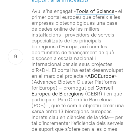
Avui s’ha engegat «
Tools of Science
» el
primer portal europeu que ofereix a les
empreses biotecnològiques una base
de dades online de les millors
instal·lacions i proveïdors de serveis
especialitzats de les principals
bioregions d’Europa, així com les
oportunitats de finançament de què
disposen a escala nacional i
internacional per als seus projectes
d’R+D+i. El portal ha estat desenvolupat
en el marc del projecte «
ABCEurope
»
(Advanced Biotech Cluster Platforms
for Europe) – promogut pel
Consell
Europeu de Bioregions
(CEBR) i en què
participa el Parc Científic Barcelona
(PCB)–, que té com a objectiu crear una
xarxa entre 13 bioregions europees —
indrets clau en ciències de la vida— per
tal d’incrementar l’eficiència dels serveis
de suport que s’ofereixen a les pimes