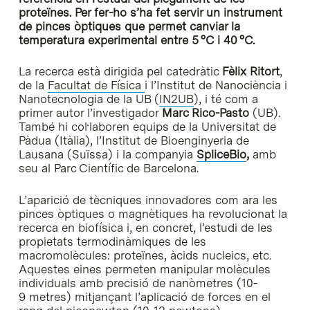
proteïnes.
Per fer-ho s’ha fet servir un instrument
de pinces òptiques que permet canviar la
temperatura experimental entre 5 °C i 40 °C.
La recerca està dirigida pel catedràtic
Fèlix Ritort
,
de la
Facultat de Física
i l’Institut de Nanociència i
Nanotecnologia de la UB (
IN2UB
), i té com a
primer autor l’investigador
Marc Rico-Pasto
(UB).
També hi col·laboren equips de la Universitat de
Pàdua (Itàlia), l’Institut de Bioenginyeria de
Lausana (Suïssa) i la companyia
SpliceBio
,
amb
seu al Parc Científic de Barcelona.
L’aparició de tècniques innovadores com ara les
pinces òptiques o magnètiques ha revolucionat la
recerca en biofísica i, en concret, l’estudi de les
propietats termodinàmiques de les
macromolècules: proteïnes, àcids nucleics, etc.
Aquestes eines permeten manipular molècules
individuals amb precisió de nanòmetres (10-
9 metres) mitjançant l’aplicació de forces en el