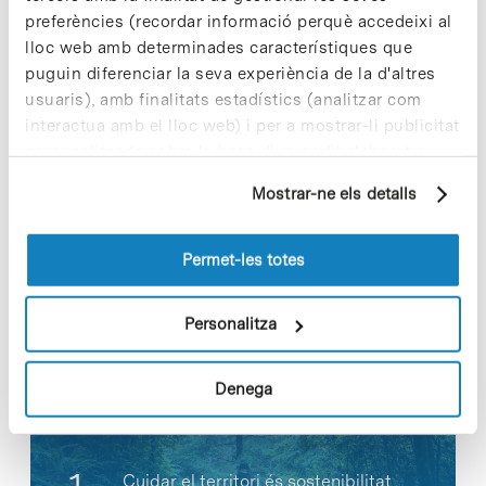
formació d’una proteïna.
preferències (recordar informació perquè accedeixi al
lloc web amb determinades característiques que
»
Enllaç a la notícia [+]
puguin diferenciar la seva experiència de la d'altres
usuaris), amb finalitats estadístics (analitzar com
interactua amb el lloc web) i per a mostrar-li publicitat
personalitzada sobre la base d'un perfil elaborat a
partir dels seus hàbits de navegació (per exemple,
Share
Share
Mostrar-ne els detalls
pàgines visitades). Per a obtenir més informació sobre
les cookies pot consultar la
Política de cookies
del
lloc web.
Permet-les totes
Notícies més vistes
Personalitza
Denega
Cuidar el territori és sostenibilitat