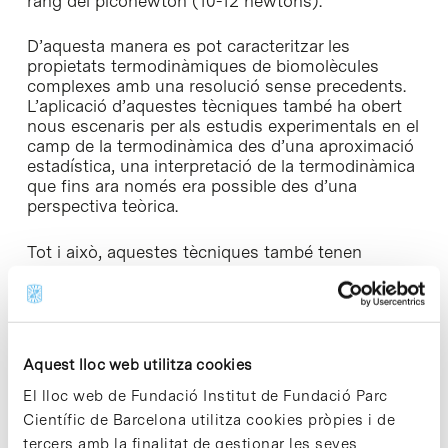
rang del piconewton (10-12 newtons).
D’aquesta manera es pot caracteritzar les
propietats termodinàmiques de biomolècules
complexes amb una resolució sense precedents.
L’aplicació d’aquestes tècniques també ha obert
nous escenaris per als estudis experimentals en el
camp de la termodinàmica des d’una aproximació
estadística, una interpretació de la termodinàmica
que fins ara només era possible des d’una
perspectiva teòrica.
Tot i això, aquestes tècniques també tenen
algunes limitacions que no permeten diferenciar
l’origen de les forces mesurades. Avui dia,
combinar diferents tècniques per ampliar el
nombre de paràmetres de control és un dels
principals reptes de la biofísica. Precisament, això
Aquest lloc web utilitza cookies
és el que fa fet l’equip responsable d’aquest
treball, que ha introduït un controlador de
El lloc web de Fundació Institut de Fundació Parc
temperatura en unes pinces òptiques per poder
Científic de Barcelona utilitza cookies pròpies i de
determinar, per primer cop, l’entropia i l’entalpia de
tercers amb la finalitat de gestionar les seves