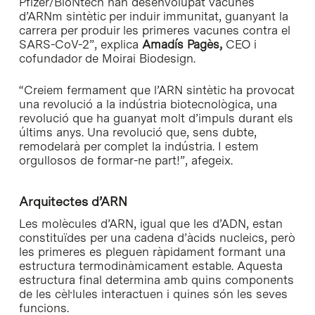
Pfizer/BioNtech han desenvolupat vacunes
d’ARNm sintètic per induir immunitat, guanyant la
carrera per produir les primeres vacunes contra el
SARS-CoV-2”, explica
Amadís Pagès,
CEO i
cofundador de Moirai Biodesign.
“Creiem fermament que l’ARN sintètic ha provocat
una revolució a la indústria biotecnològica, una
revolució que ha guanyat molt d’impuls durant els
últims anys. Una revolució que, sens dubte,
remodelarà per complet la indústria. I estem
orgullosos de formar-ne part!”, afegeix.
Arquitectes d’ARN
Les molècules d’ARN, igual que les d’ADN, estan
constituïdes per una cadena d’àcids nucleics, però
les primeres es pleguen ràpidament formant una
estructura termodinàmicament estable. Aquesta
estructura final determina amb quins components
de les cèl·lules interactuen i quines són les seves
funcions.