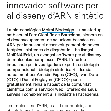
innovador software per
al disseny d’ARN sintètic
La biotecnològica
Moirai Biodesign
– una startup
amb seu al Parc Científic de Barcelona, pionera en
el desenvolupament de solucions basades en
ARN per impulsar el desenvolupament de noves
teràpies i sistemes de diagnòstic – ha llançat
MoiRNAiFold
, un avançat software per al disseny
de molècules complexes d’ARN. L’startup
impulsada per investigadors experts en biologia
computacional i biologia sintètica -i liderada
actualment per Amadís Pagès (CEO), Ivan Dotu
(CTO) i Daniel Poglayen (CPDO)- posa
gratuïtament l’eina a l’abast de la comunitat
científica com a servidor web i ofereix els seus
serveis i coneixement a la indústria i l’acadèmia.
Les molècules d’ARN, o àcid ribonucleic, són
absolutament indispensables per la vida.