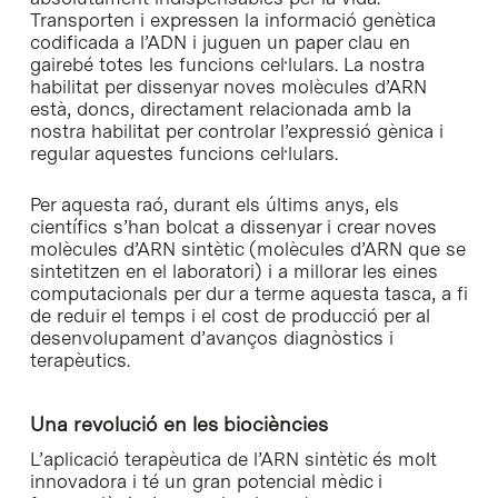
Transporten i expressen la informació genètica
codificada a l’ADN i juguen un paper clau en
gairebé totes les funcions cel·lulars. La nostra
habilitat per dissenyar noves molècules d’ARN
està, doncs, directament relacionada amb la
nostra habilitat per controlar l’expressió gènica i
regular aquestes funcions cel·lulars.
Per aquesta raó, durant els últims anys, els
científics s’han bolcat a dissenyar i crear noves
molècules d’ARN sintètic (molècules d’ARN que se
sintetitzen en el laboratori) i a millorar les eines
computacionals per dur a terme aquesta tasca, a fi
de reduir el temps i el cost de producció per al
desenvolupament d’avanços diagnòstics i
terapèutics.
Una revolució en les biociències
L’aplicació terapèutica de l’ARN sintètic és molt
innovadora i té un gran potencial mèdic i