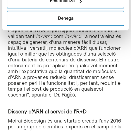
Personalitza
computacional.
Denega
“Hem demostrat que MoiRNAiFold supera a
qualsevol programari anterior per dissenyar
seqüències d’ARN que siguin funcionals quan es
validen tant
in-vitro
com
in-vivo.
La nostra eina és
capaç de generar, d’una manera fàcil d’usar,
intuïtiva i versàtil, molècules d’ARN que funcionen
igual o millor que les obtingudes d’una selecció
d’una bateria de centenars de dissenys. El nostre
enfocament es pot aplicar en qualsevol moment
amb l’expectativa que la quantitat de molècules
d’ARN a provar es redueixi dràsticament sense
posar en perill la funcionalitat i, per tant, reduint el
temps i el cost de producció en qualsevol
escenari”, apunta el
Dr. Pagès.
Disseny d’ARN al servei de l’R+D
Moirai Biodesign
és una startup creada l’any 2016
per un grup de científics, experts en el camp de la