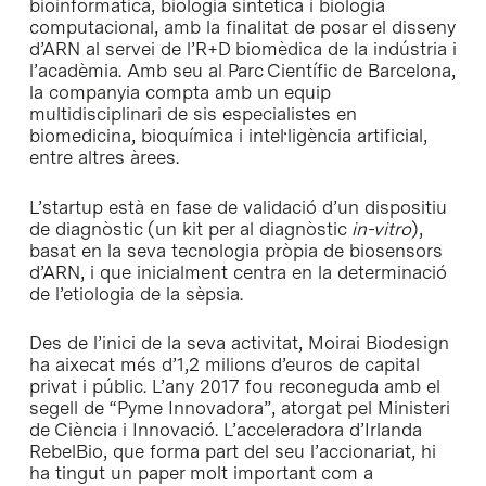
bioinformàtica, biologia sintètica i biologia
computacional, amb la finalitat de posar el disseny
d’ARN al servei de l’R+D biomèdica de la indústria i
l’acadèmia. Amb seu al Parc Científic de Barcelona,
la companyia compta amb un equip
multidisciplinari de sis especialistes en
biomedicina, bioquímica i intel·ligència artificial,
entre altres àrees.
L’startup està en fase de validació d’un dispositiu
de diagnòstic (un kit per al diagnòstic
in-vitro
),
basat en la seva tecnologia pròpia de biosensors
d’ARN, i que inicialment centra en la determinació
de l’etiologia de la sèpsia.
Des de l’inici de la seva activitat, Moirai Biodesign
ha aixecat més d’1,2 milions d’euros de capital
privat i públic. L’any 2017 fou reconeguda amb el
segell de “Pyme Innovadora”, atorgat pel Ministeri
de Ciència i Innovació. L’acceleradora d’Irlanda
RebelBio, que forma part del seu l’accionariat, hi
ha tingut un paper molt important com a