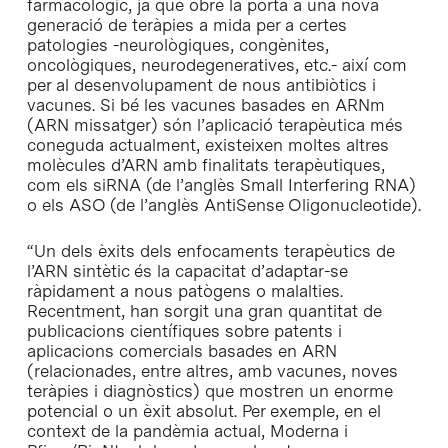
farmacològic, ja que obre la porta a una nova
generació de teràpies a mida per a certes
patologies -neurològiques, congènites,
oncològiques, neurodegeneratives, etc.- així com
per al desenvolupament de nous antibiòtics i
vacunes. Si bé les vacunes basades en ARNm
(ARN missatger) són l’aplicació terapèutica més
coneguda actualment, existeixen moltes altres
molècules d’ARN amb finalitats terapèutiques,
com els siRNA (de l’anglès Small Interfering RNA)
o els ASO (de l’anglès AntiSense Oligonucleotide).
“Un dels èxits dels enfocaments terapèutics de
l’ARN sintètic és la capacitat d’adaptar-se
ràpidament a nous patògens o malalties.
Recentment, han sorgit una gran quantitat de
publicacions científiques sobre patents i
aplicacions comercials basades en ARN
(relacionades, entre altres, amb vacunes, noves
teràpies i diagnòstics) que mostren un enorme
potencial o un èxit absolut. Per exemple, en el
context de la pandèmia actual, Moderna i