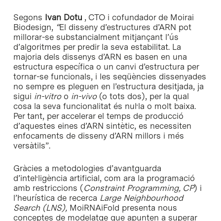
Segons
Ivan Dotu
, CTO i cofundador de Moirai
Biodesign,
“
El disseny d’estructures d’ARN pot
millorar-se substancialment mitjançant l’ús
d’algoritmes per predir la seva estabilitat. La
majoria dels dissenys d’ARN es basen en una
estructura específica o un canvi d’estructura per
tornar-se funcionals, i les seqüències dissenyades
no sempre es pleguen en l’estructura desitjada, ja
sigui
in-vitro
o
in-vivo
(o tots dos), per la qual
cosa la seva funcionalitat és nul·la o molt baixa.
Per tant, per accelerar el temps de producció
d’aquestes eines d’ARN sintètic, es necessiten
enfocaments de disseny d’ARN millors i més
versàtils”.
Gràcies a metodologies d’avantguarda
d’intel·ligència artificial, com ara la programació
amb restriccions (
Constraint Programming, CP
) i
l’heurística de recerca
Large Neighbourhood
Search (LNS),
MoiRNAiFold presenta nous
conceptes de modelatge que apunten a superar