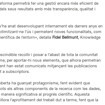
lataforma permetrà fer una gestió encara més eficient de
 dels seus resultats amb més transparència, qualitat i
 s’ha anat desenvolupant internament els darrers anys en
optimitzant-ne l’ús i permetent noves funcionalitats, com
ntífica de l’entorn», detalla
Fidel Bellmunt
, Knowledge
escindible recollir i posar a l’abast de tota la comunitat
terme, per aportar-hi nous elements, que alhora permetran
ent han estat comunicats mitjançant les publicacions
t a subscriptors.
 oberta ha guanyat protagonisme, fent evident que
 tots els altres components de la recerca com les dades,
 manera significativa al progrés científic. Aquesta
millora l’aprofitament del treball dut a terme, fent que la