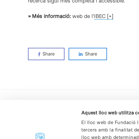
recerca sigui més completa i accessible.
» Més informació:
web de l’
IBEC [+]
Share
Share
Aquest lloc web utilitza 
El lloc web de Fundació I
tercers amb la finalitat 
lloc web amb determinades