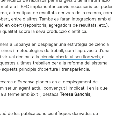
 de recerca de recursos per a la gestió de la informació
ermetrà a l’IBEC implementar canvis necessaris per poder
ma, altres tipus de resultats derivats de la recerca, com
bert, entre d’altres. També es faran integracions amb el
ió en obert (repositoris, agregadors de resultats, etc.),
qualitat sobre la seva producció científica.
oners a Espanya en desplegar una estratègia de ciència
 eines i metodologies de treball, com l’aprovació d’una
i virtual dedicat a la
ciència oberta al seu lloc web
, o
Aquestes últimes treballen per a la reforma del sistema
 aquests principis d’obertura i transparència.
 recerca d’Espanya pioners en el desplegament de
em ser un agent actiu, convençut i implicat, i en la que
-la a terme amb èxit», destaca
Teresa Sanchis
,
tió de les publicacions científiques derivades de