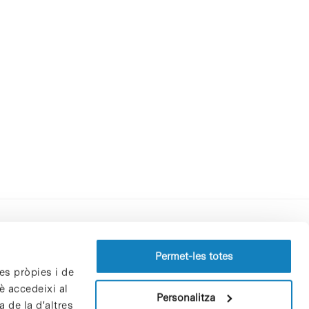
Perfil del contractant
Permet-les totes
es pròpies i de
Política de privacitat
è accedeixi al
Avís Legal
Personalitza
 de la d'altres
Política de cookies