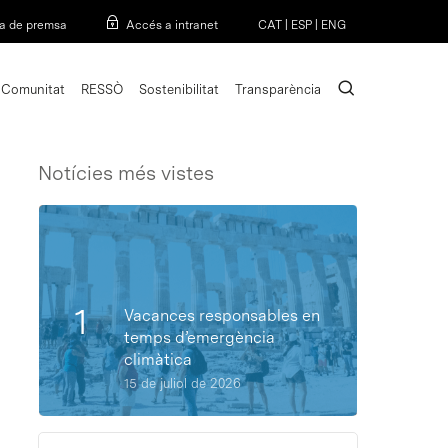
Menu
a de premsa
Accés a intranet
CAT
|
ESP
|
ENG
search
Comunitat
RESSÒ
Sostenibilitat
Transparència
Notícies més vistes
Vacances responsables en
temps d’emergència
climàtica
15 de juliol de 2026