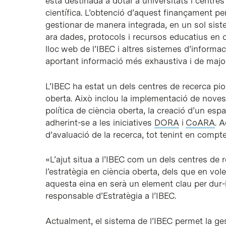
està destinada a dotar a universitats i centres
científica. L’obtenció d’aquest finançament p
gestionar de manera integrada, en un sol siste
ara dades, protocols i recursos educatius en o
lloc web de l’IBEC i altres sistemes d’informac
aportant informació més exhaustiva i de major 
L’IBEC ha estat un dels centres de recerca pi
oberta. Això inclou la implementació de noves
política de ciència oberta, la creació d’un espa
adherint-se a les iniciatives
DORA
i
CoARA
. 
d’avaluació de la recerca, tot tenint en compte
«L’ajut situa a l’IBEC com un dels centres de
l’estratègia en ciència oberta, dels que en vol
aquesta eina en serà un element clau per dur
responsable d’Estratègia a l’IBEC.
Actualment, el sistema de l’IBEC permet la ges