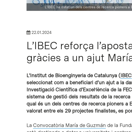
L’IBEC ha estat un dels centres de recerca pioners a 
Intro per buscar o ESC per tancar
22.01.2024
L’IBEC reforça l’aposta
gràcies a un ajut Mar
L’Institut de Bioenginyeria de Catalunya (
IBEC
seleccionat com a beneficiari d’un ajut a la da
Investigació Científica d’Excel·lència de la F
sistema de gestió dels resultats de la recerca 
qual és un dels centres de recerca pioners a E
valorat entre els 29 projectes finalistes, es p
La
Convocatòria María de Guzmán
de la Funda