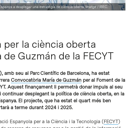
Espanya a desplegar una estratègia de ciència oberta. Imatge / IBEC.
 per la ciència oberta
ía de Guzmán de la FECYT
), amb seu al Parc Científic de Barcelona, ha estat
rrera
Convocatòria María de Guzmán
per al Foment de la
ECYT. Aquest finançament li permetrà donar impuls al seu
i continuar desplegant la política de ciència oberta, en la
spanya. El projecte, que ha estat el quart més ben
ortarà a terme durant 2024 i 2025.
ció Espanyola per a la Ciència i la Tecnologia (
FECYT
)