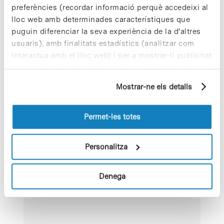
Data:
Visualitza el lloc web
preferències (recordar informació perquè accedeixi al
30 novembre 2023
de Organitzador
lloc web amb determinades característiques que
Hora:
puguin diferenciar la seva experiència de la d'altres
13:00 - 17:00
usuaris), amb finalitats estadístics (analitzar com
interactua amb el lloc web) i per a mostrar-li publicitat
Categoria
personalitzada sobre la base d'un perfil elaborat a
d'Esdeveniment:
partir dels seus hàbits de navegació (per exemple,
Esdeveniment PCB
Mostrar-ne els detalls
pàgines visitades). Per a obtenir més informació sobre
les cookies pot consultar la
Política de cookies
del
lloc web.
Permet-les totes
Personalitza
Denega