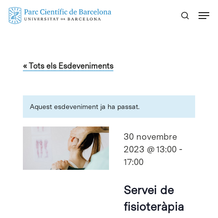
Skip
Menu
to
main
content
« Tots els Esdeveniments
Aquest esdeveniment ja ha passat.
30 novembre
2023 @ 13:00
-
17:00
Servei de
fisioteràpia