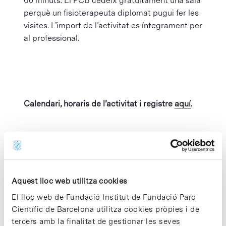
60 minuts. El PCB cedeix gratuïtament una sala
perquè un fisioterapeuta diplomat pugui fer les
visites. L’import de l’activitat es íntegrament per
al professional.
Calendari, horaris de l’activitat i registre
aquí
.
Afegeix al calendari
Aquest lloc web utilitza cookies
MOSTRA ELS
ORGANITZADOR
El lloc web de Fundació Institut de Fundació Parc
Científic de Barcelona utilitza cookies pròpies i de
DETALLS
Parc Científic de
Barcelona
tercers amb la finalitat de gestionar les seves