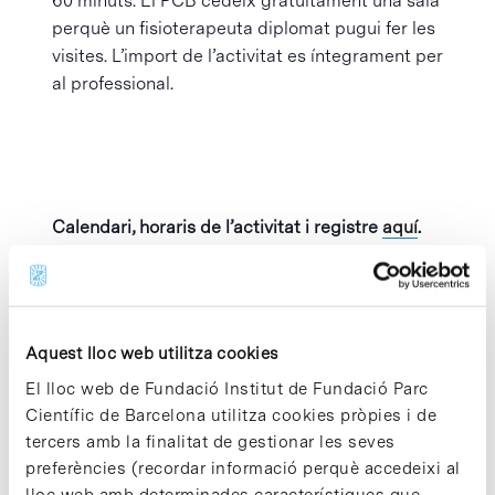
60 minuts. El PCB cedeix gratuïtament una sala
perquè un fisioterapeuta diplomat pugui fer les
visites. L’import de l’activitat es íntegrament per
al professional.
Calendari, horaris de l’activitat i registre
aquí
.
Afegeix al calendari
Aquest lloc web utilitza cookies
El lloc web de Fundació Institut de Fundació Parc
Científic de Barcelona utilitza cookies pròpies i de
MOSTRA ELS
ORGANITZADOR
tercers amb la finalitat de gestionar les seves
DETALLS
Parc Científic de
preferències (recordar informació perquè accedeixi al
Barcelona
lloc web amb determinades característiques que