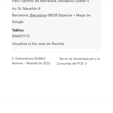
Parc Científic de Barcelona, Recepció Cluster II
Av. Dr. Marañón 8
Barcelona
,
Barcelona
08028
Espanya
+ Mapa de
Google
Telèfon
934037173
Visualitza el lloc web de Recinte
Extraordinary BioMed
Servei de fisioteràpia per a la
Seminar – Maths4Life 2023
Comunitat del PCB