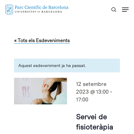
Skip
Menu
to
main
content
« Tots els Esdeveniments
Aquest esdeveniment ja ha passat.
12 setembre
2023 @ 13:00
-
17:00
Servei de
fisioteràpia