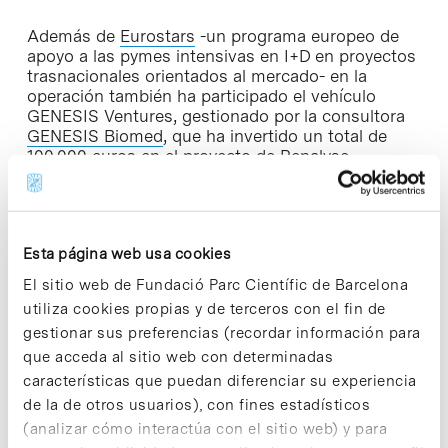
Además de
Eurostars
-un programa europeo de
apoyo a las pymes intensivas en I+D en proyectos
trasnacionales orientados al mercado- en la
operación también ha participado el vehículo
GENESIS Ventures, gestionado por la consultora
GENESIS Biomed
, que ha invertido un total de
100.000 euros en el proyecto de Renalyse.
Constituido en 2017 por un total de 2,5 M€, su
objetivo fue la inversión de tickets de 25.000-
100.000 € en proyectos early-stage del sector
biomédico.
Esta página web usa cookies
«Renalyse representa una gran apuesta para
El sitio web de Fundació Parc Científic de Barcelona
nuestro portafolio de compañías participadas,
utiliza cookies propias y de terceros con el fin de
desarrollando un dispositivo de diagnóstico que
gestionar sus preferencias (recordar información para
cambiará la gestión clínica de los pacientes con
que acceda al sitio web con determinadas
fallo renal crónico. Además, el hecho de que se
una la Fundación Botín a este proyecto, sumado a
características que puedan diferenciar su experiencia
instituciones ya presentes como el Hospital Clínic
de la de otros usuarios), con fines estadísticos
o BStartup Health, nos confirma que Renalyse es
(analizar cómo interactúa con el sitio web) y para
una apuesta ganadora. Entramos a formar parte