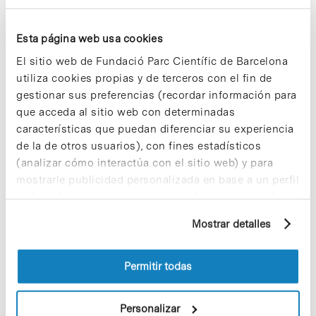
premio el secretario general de Economía y
Hacienda,
Jordi Cabrafiga
.
Esta página web usa cookies
Hasta hoy el
Premio Bioéxito
se ha otorgado a
El sitio web de Fundació Parc Científic de Barcelona
Oryzon (2015), Minoryx Therapeutics y
Palobiofarma (2016), STAT-Dx y Mosaico
utiliza cookies propias y de terceros con el fin de
Biomedicals (2017), Anaconda Biomed y Mind the
gestionar sus preferencias (recordar información para
Byte (2018), Ysios Capital y Antonio Parente
que acceda al sitio web con determinadas
(2019), Kymos (2020).
características que puedan diferenciar su experiencia
de la de otros usuarios), con fines estadísticos
» Más información:
web de CataloniaBio &
(analizar cómo interactúa con el sitio web) y para
HealthTech [+]
mostrarle publicidad personalizada en base a un perfil
»
Noticia relacionada [+]
elaborado a partir de sus hábitos de navegación (por
ejemplo, páginas visitadas). Para obtener más
Mostrar detalles
información sobre las cookies puede consultar
la Política de cookies del sitio web.
Permitir todas
Share
Share
Personalizar