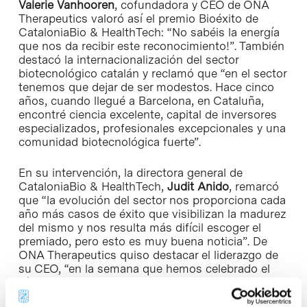
Valerie Vanhooren
, cofundadora y CEO de ONA
Therapeutics valoró así el premio Bioéxito de
CataloniaBio & HealthTech: “No sabéis la energía
que nos da recibir este reconocimiento!”. También
destacó la internacionalización del sector
biotecnológico catalán y reclamó que “en el sector
tenemos que dejar de ser modestos. Hace cinco
años, cuando llegué a Barcelona, en Cataluña,
encontré ciencia excelente, capital de inversores
especializados, profesionales excepcionales y una
comunidad biotecnológica fuerte”.
En su intervención, la directora general de
CataloniaBio & HealthTech,
Judit Anido
, remarcó
que “la evolución del sector nos proporciona cada
año más casos de éxito que visibilizan la madurez
del mismo y nos resulta más difícil escoger el
premiado, pero esto es muy buena noticia”. De
ONA Therapeutics quiso destacar el liderazgo de
su CEO, “en la semana que hemos celebrado el
día de la mujer emprendedora, el caso de la Valerie
es un ejemplo de talento a seguir”. Entregó el