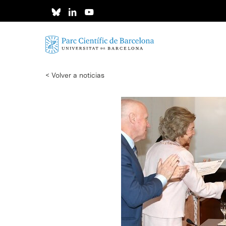
Skip
to
main
content
< Volver a noticias