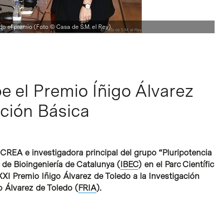
o el premio (Foto © Casa de S.M. el Rey).
e el Premio Íñigo Álvarez
ación Básica
ICREA e investigadora principal del grupo “Pluripotencia
 de Bioingeniería de Catalunya (
IBEC
) en el Parc Científic
XI Premio Iñigo Álvarez de Toledo a la Investigación
o Álvarez de Toledo (
FRIA
).