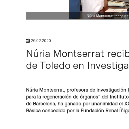
Intro para buscar o ESC per cerrar
Núria Montserrat recogiend
26.02.2020
Núria Montserrat recib
de Toledo en Investig
Núria Montserrat, profesora de investigación 
para la regeneración de órganos” del Instituto
de Barcelona, ha ganado por unanimidad el XX
Básica concedido por la Fundación Renal Íñig