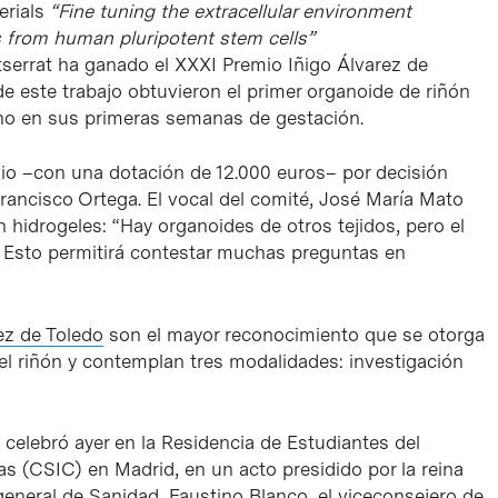
erials
“Fine tuning the extracellular environment
s from human pluripotent stem cells”
tserrat ha ganado el XXXI Premio Iñigo Álvarez de
de este trabajo obtuvieron el primer organoide de riñón
ano en sus primeras semanas de gestación.
mio –con una dotación de 12.000 euros– por decisión
rancisco Ortega. El vocal del comité, José María Mato
n hidrogeles: “Hay organoides de otros tejidos, pero el
 Esto permitirá contestar muchas preguntas en
ez de Toledo
son el mayor reconocimiento que se otorga
del riñón y contemplan tres modalidades: investigación
celebró ayer en la Residencia de Estudiantes del
as (CSIC) en Madrid, en un acto presidido por la reina
general de Sanidad, Faustino Blanco, el viceconsejero de