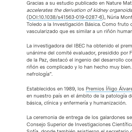
Gracias a su estudio publicado en Nature Mat
accelerates the derivation of kidney organoid
(
DOI:10.1038/s41563-019-0287-6
), Núria Mon
Toledo a la Investigación Básica. Como fruto 
vascularizado que es similar a un riñón hum
La investigadora del IBEC ha obtenido el pre
unánime del comité evaluador, presidido por F
de la Paz, destacó el ingenio del desarrollo co
riñón es complicado y lo han hecho muy bien.
nefrología”.
Establecidos en 1989, los
Premios Íñigo Álvar
en nuestro país en el ámbito de la patología 
básica, clínica y enfermería y humanización.
La ceremonia de entrega de los galardones se 
Consejo Superior de Investigaciones Científic
Sofía, donde también asistieron el secretario 