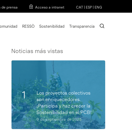
Menu
a de prensa
Acceso a intranet
CAT
|
ESP
|
ENG
search
omunidad
RESSÒ
Sostenibilidad
Transparencia
Noticias más vistas
Los proyectos colectivos
son enriquecedores.
¡Participa y haz crecer la
Sostenibilidad en el PCB!
9 de septiembre de 2025