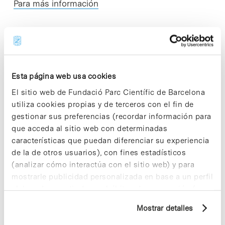
Para más información
Share
Share
Esta página web usa cookies
El sitio web de Fundació Parc Científic de Barcelona
utiliza cookies propias y de terceros con el fin de
gestionar sus preferencias (recordar información para
Noticias más vistas
que acceda al sitio web con determinadas
características que puedan diferenciar su experiencia
de la de otros usuarios), con fines estadísticos
(analizar cómo interactúa con el sitio web) y para
mostrarle publicidad personalizada en base a un perfil
elaborado a partir de sus hábitos de navegación (por
ejemplo, páginas visitadas). Para obtener más
Los proyectos colectivos son
Mostrar detalles
enriquecedores. ¡Participa y haz
información sobre las cookies puede consultar
crecer la Sostenibilidad en el PCB!
la Política de cookies del sitio web.