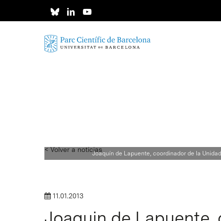
Skip
to
main
content
< Volver a noticias
Joaquín de Lapuente, coordinador de la Unidad
11.01.2013
Joaquin de Lapuente, 