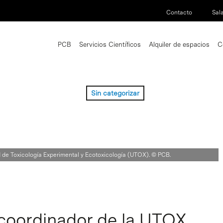
Contacto
Sal
PCB
Servicios Científicos
Alquiler de espacios
C
Sin categorizar
 de Toxicología Experimental y Ecotoxicología (UTOX). © PCB.
coordinador de la UTOX,