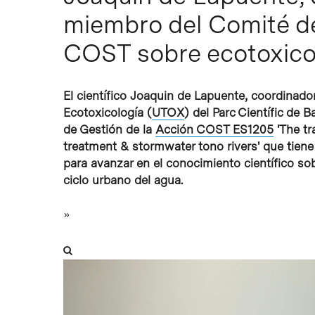
miembro del Comité d
COST sobre ecotoxico
Intro para buscar o ESC per cerrar
El científico Joaquin de Lapuente, coordinado
Ecotoxicología (
UTOX
) del Parc Científic de
de Gestión de la
Acción COST ES1205
'
The tr
treatment & stormwater tono rivers'
que tiene
para avanzar en el conocimiento científico sobr
ciclo urbano del agua.
»