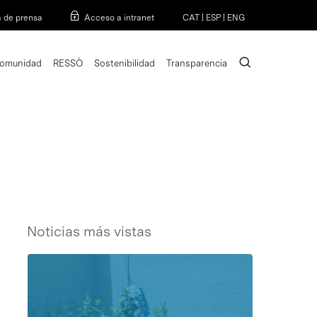
Menu
a de prensa
Acceso a intranet
CAT
|
ESP
|
ENG
search
omunidad
RESSÒ
Sostenibilidad
Transparencia
Noticias más vistas