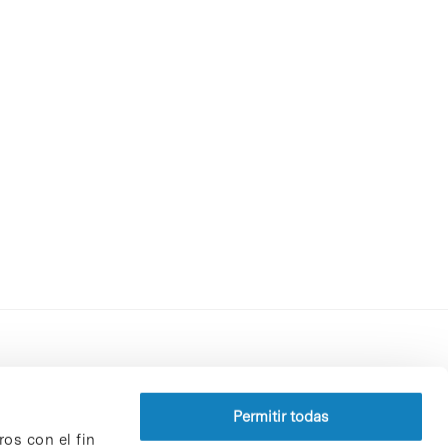
Perfil del contratante
Política de privacidad
Permitir todas
ros con el fin
Aviso Legal