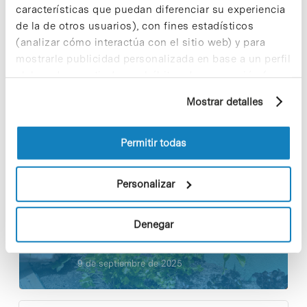
características que puedan diferenciar su experiencia
de la de otros usuarios), con fines estadísticos
Share
Share
(analizar cómo interactúa con el sitio web) y para
mostrarle publicidad personalizada en base a un perfil
elaborado a partir de sus hábitos de navegación (por
ejemplo, páginas visitadas). Para obtener más
Mostrar detalles
información sobre las cookies puede consultar
Noticias más vistas
la Política de cookies del sitio web.
Permitir todas
Personalizar
Los proyectos colectivos son
Denegar
enriquecedores. ¡Participa y haz
crecer la Sostenibilidad en el PCB!
9 de septiembre de 2025