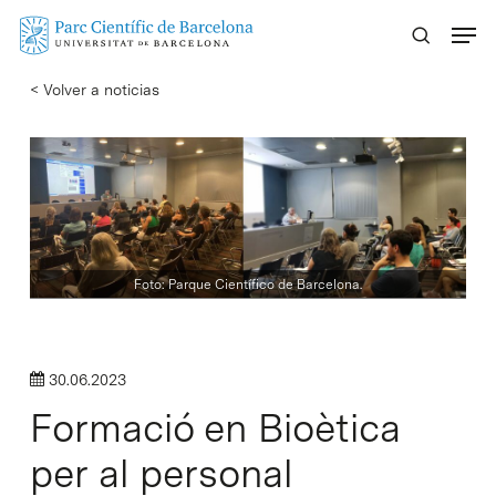
Skip
Menu
to
main
< Volver a noticias
content
Foto: Parque Científico de Barcelona.
30.06.2023
Formació en Bioètica
per al personal