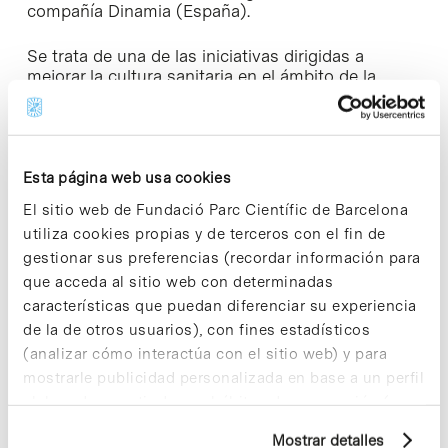
compañía Dinamia (España).
Se trata de una de las iniciativas dirigidas a
mejorar la cultura sanitaria en el ámbito de la
donación y el trasplante a escala internacional que
han sido impulsadas por Martí Manyalich, profesor
de la
Facultad de Medicina y Ciencias de la Salud
de la UB, asesor de trasplantes en el
Hospital
Clínic de Barcelona
y presidente de la Fundación
Esta página web usa cookies
DTI – Donation & Transplantation Institute.
El sitio web de Fundació Parc Científic de Barcelona
utiliza cookies propias y de terceros con el fin de
gestionar sus preferencias (recordar información para
que acceda al sitio web con determinadas
características que puedan diferenciar su experiencia
de la de otros usuarios), con fines estadísticos
(analizar cómo interactúa con el sitio web) y para
mostrarle publicidad personalizada en base a un perfil
elaborado a partir de sus hábitos de navegación (por
ejemplo, páginas visitadas). Para obtener más
El proyecto Odisea está dirigido por
Mostrar detalles