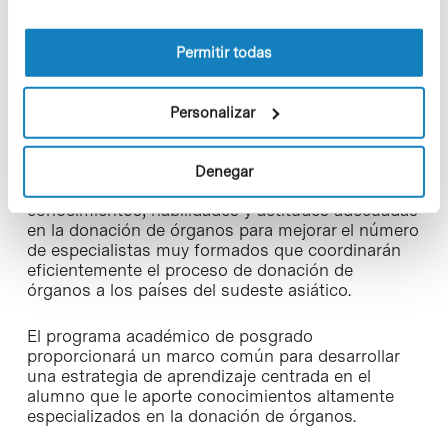
información sobre las cookies puede consultar
Martí Manyalich, profesor asociado de la
la Política de cookies del sitio web.
Facultad de Medicina y Ciencias de la
Salud de la Universidad de Barcelona, y
Permitir todas
presidente de la Fundación DTI, con
sede en el PCB (Foto: Fundación DTI).
Personalizar
El origen del proyecto proviene de la necesidad de
un programa de formación especializado que
Denegar
permita a profesionales de la salud adquirir
conocimientos, habilidades y actitudes adecuadas
en la donación de órganos para mejorar el número
de especialistas muy formados que coordinarán
eficientemente el proceso de donación de
órganos a los países del sudeste asiático.
El programa académico de posgrado
proporcionará un marco común para desarrollar
una estrategia de aprendizaje centrada en el
alumno que le aporte conocimientos altamente
especializados en la donación de órganos.