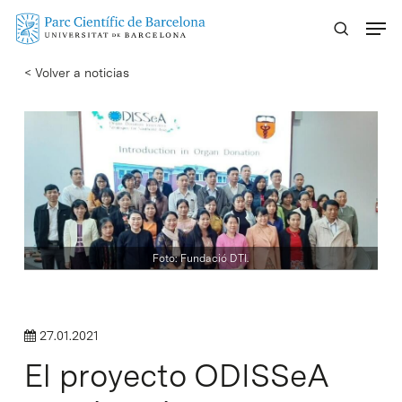
Skip
Menu
to
main
< Volver a noticias
content
Foto: Fundació DTI.
27.01.2021
El proyecto ODISSeA