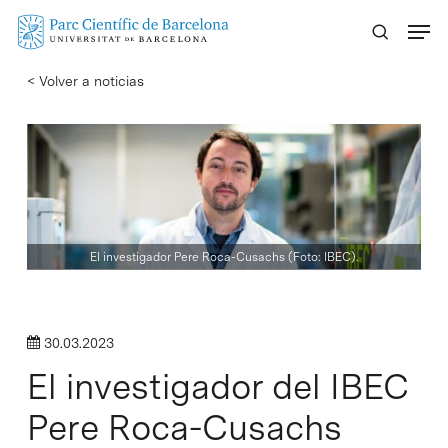
Skip
Menu
to
main
< Volver a noticias
content
El investigador Pere Roca-Cusachs (Foto: IBEC).
30.03.2023
El investigador del IBEC
Pere Roca-Cusachs