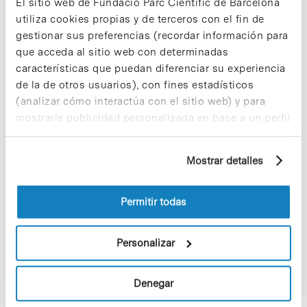
Emerging Technologies (FET).
El sitio web de Fundació Parc Científic de Barcelona
utiliza cookies propias y de terceros con el fin de
»
Enlace a la noticia [+]
gestionar sus preferencias (recordar información para
que acceda al sitio web con determinadas
características que puedan diferenciar su experiencia
de la de otros usuarios), con fines estadísticos
(analizar cómo interactúa con el sitio web) y para
mostrarle publicidad personalizada en base a un perfil
elaborado a partir de sus hábitos de navegación (por
Share
Share
ejemplo, páginas visitadas). Para obtener más
Mostrar detalles
información sobre las cookies puede consultar
la Política de cookies del sitio web.
Permitir todas
Noticias más vistas
Personalizar
Denegar