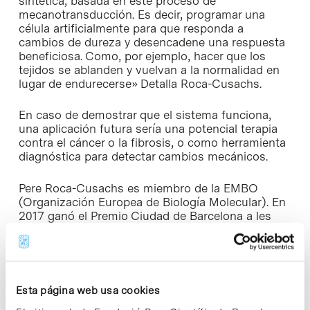
sintética, basada en este proceso de
mecanotransducción. Es decir, programar una
célula artificialmente para que responda a
cambios de dureza y desencadene una respuesta
beneficiosa. Como, por ejemplo, hacer que los
tejidos se ablanden y vuelvan a la normalidad en
lugar de endurecerse» Detalla Roca-Cusachs.
En caso de demostrar que el sistema funciona,
una aplicación futura sería una potencial terapia
contra el cáncer o la fibrosis, o como herramienta
diagnóstica para detectar cambios mecánicos.
Pere Roca-Cusachs es miembro de la EMBO
(Organización Europea de Biología Molecular). En
2017 ganó el
Premio Ciudad de Barcelona a les
Ciencias de la Vida
2017
, y en 2019, el
EBSA
Young Investigator’s Prize
. El investigador también
ha liderado y coordinado el proyecto europeo
recientemente finalizado
Mechano·Control
, con
una financiación de más 7 millones de euros
Esta página web usa cookies
dentro del marco del programa Future and