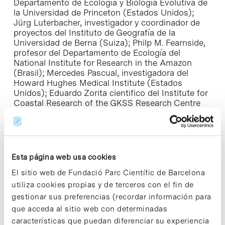
Departamento de Ecología y Biología Evolutiva de
la Universidad de Princeton (Estados Unidos);
Jürg Luterbacher, investigador y coordinador de
proyectos del Instituto de Geografía de la
Universidad de Berna (Suiza); Philp M. Fearnside,
profesor del Departamento de Ecología del
National Institute for Research in the Amazon
(Brasil); Mercedes Pascual, investigadora del
Howard Hughes Medical Institute
(Estados
Unidos); Eduardo Zorita cientifico del
Institute for
Coastal Research of the GKSS Research Centre
de Geesthacht (Alemania).
Según Xavier Rodó, director del Instituto Catalán
de Ciencias del Clima (IC3): «El cambio climático
tiene que ser uno de los ejes presentes en la
Esta página web usa cookies
agenda política de todos los estados, como lo es
El sitio web de Fundació Parc Científic de Barcelona
en la agenda internacional. El IC 3 es el primer
utiliza cookies propias y de terceros con el fin de
instituto de investigación sobre clima en España y
será un referente internacional en esta disciplina.
gestionar sus preferencias (recordar información para
Llevamos un retraso histórico en la investigación
que acceda al sitio web con determinadas
del clima dentro de nuestra área geográfica. El
características que puedan diferenciar su experiencia