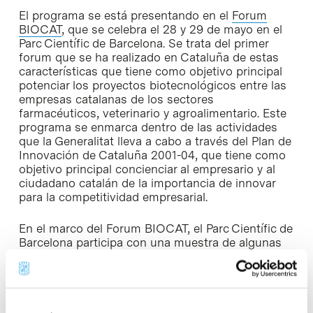
El programa se está presentando en el
Forum
BIOCAT
, que se celebra el 28 y 29 de mayo en el
Parc Científic de Barcelona. Se trata del primer
forum que se ha realizado en Cataluña de estas
características que tiene como objetivo principal
potenciar los proyectos biotecnológicos entre las
empresas catalanas de los sectores
farmacéuticos, veterinario y agroalimentario. Este
programa se enmarca dentro de las actividades
que la Generalitat lleva a cabo a través del Plan de
Innovación de Cataluña 2001-04, que tiene como
objetivo principal concienciar al empresario y al
ciudadano catalán de la importancia de innovar
para la competitividad empresarial.
En el marco del Forum BIOCAT, el Parc Científic de
Barcelona participa con una muestra de algunas
de las 20 empresas que acoge actualmente, entre
las cuales figuran Advancell, Almirall Prodesfarma,
Merck KgaA, Oryzon Genomics, Era Plantech i
Crystax, algunas ubicadas en la Bioincubadora
CIDEM-PCB.