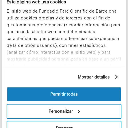
Esta página web usa cookies
El sitio web de Fundació Parc Científic de Barcelona
Este Forum es el punto de partida de una serie de
utiliza cookies propias y de terceros con el fin de
actividades que ha diseñado el CIDEM para
impulsar el sector de la biotecnología durante los
gestionar sus preferencias (recordar información para
dos próximos añs. Por otra parte, Catalunya ya ha
que acceda al sitio web con determinadas
comenzado a trabajar para acoger el Forum
características que puedan diferenciar su experiencia
Biospain 2004, que podrá tener lugar en el marco
de la de otros usuarios), con fines estadísticos
del Forum Universal de las Culturas de Barcelona.
(analizar cómo interactúa con el sitio web) y para
mostrarle publicidad personalizada en base a un perfil
elaborado a partir de sus hábitos de navegación (por
ejemplo, páginas visitadas). Para obtener más
Mostrar detalles
información sobre las cookies puede consultar
Share
Share
la Política de cookies del sitio web.
Permitir todas
Personalizar
Noticias más vistas