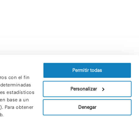
Perfil del contratante
Política de privacidad
Permitir todas
ros con el fin
Aviso Legal
n determinadas
Política de cookies
Personalizar
nes estadísticos
Patrones y patrocinadores
 en base a un
Bolsa de trabajo
Denegar
). Para obtener
Contacto
b.