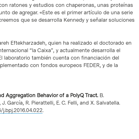
 con ratones y estudios con chaperonas, unas proteínas
nto de agregar. «Este es el primer artículo de una serie
reemos que se desarrolla Kennedy y señalar soluciones
hareh Eftekharzadeh, quien ha realizado el doctorado en
ernacional “la Caixa”, y actualmente desarrolla el
l laboratorio también cuenta con financiación del
mplementado con fondos europeos FEDER, y de la
d Aggregation Behavior of a PolyQ Tract.
B.
 García, R. Pierattelli, E. C. Felli, and X. Salvatella.
6/j.bpj.2016.04.022
.