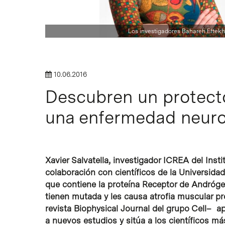
Los investigadores Bahareh Eftekha
Intro para buscar o ESC per cerrar
10.06.2016
Descubren un protecto
una enfermedad neuro
Xavier Salvatella, investigador ICREA del Inst
colaboración con científicos de la Universidad
que contiene la proteína Receptor de Andróg
tienen mutada y les causa atrofia muscular pr
revista Biophysical Journal del grupo Cell–
a nuevos estudios y sitúa a los científicos m