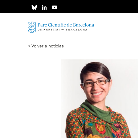
Skip
to
main
content
< Volver a noticias