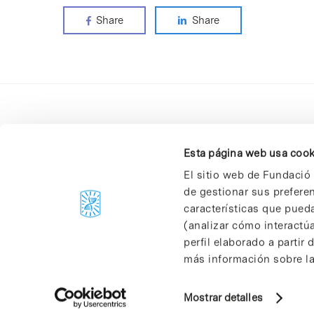
Share
Share
Esta página web usa cook
El sitio web de Fundació 
de gestionar sus prefere
C/Baldiri Reixac, 4-12 i 15
características que pueda
08028 Barcelona
(analizar cómo interactúa
T. 934 02 90 60
perfil elaborado a partir
más información sobre las
Mostrar detalles