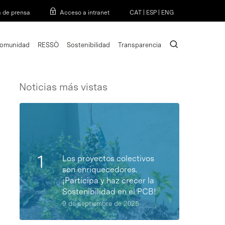
Menu
a de prensa
Acceso a intranet
CAT
|
ESP
|
ENG
search
omunidad
RESSÒ
Sostenibilidad
Transparencia
Noticias más vistas
Los proyectos colectivos
son enriquecedores.
¡Participa y haz crecer la
Sostenibilidad en el PCB!
9 de septiembre de 2025