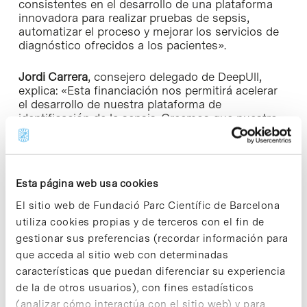
consistentes en el desarrollo de una plataforma
innovadora para realizar pruebas de sepsis,
automatizar el proceso y mejorar los servicios de
diagnóstico ofrecidos a los pacientes».
Jordi Carrera
, consejero delegado de DeepUll,
explica: «Esta financiación nos permitirá acelerar
el desarrollo de nuestra plataforma de
identificación de la sepsis. Creemos que nuestro
producto ofrece un enorme potencial para mejorar
los resultados de los pacientes y agilizar los
procesos hospitalarios, con el fin de identificar lo
antes posible aquellos pacientes que están en
Esta página web usa cookies
riesgo y respaldar las decisiones de tratamiento».
El sitio web de Fundació Parc Científic de Barcelona
utiliza cookies propias y de terceros con el fin de
Diagnóstico de la sepsis
gestionar sus preferencias (recordar información para
Su producto para la septicemia está diseñado
que acceda al sitio web con determinadas
para detectar más de 250 patógenos diferentes y
características que puedan diferenciar su experiencia
unos 15 genes de resistencia en una hora a partir
de la de otros usuarios), con fines estadísticos
de 10 mililitros de sangre. En unas ocho horas, se
obtendrán resultados fenotípicos de
(analizar cómo interactúa con el sitio web) y para