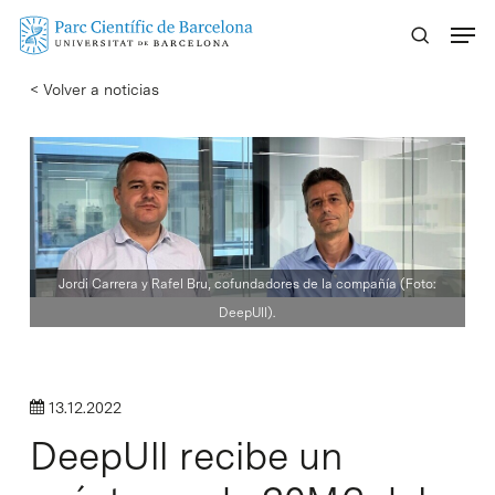
Skip
Menu
to
main
< Volver a noticias
content
Jordi Carrera y Rafel Bru, cofundadores de la compañía (Foto:
DeepUll).
13.12.2022
DeepUll recibe un