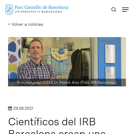
Skip
Menu
to
main
< Volver a noticias
content
El investigador ICREA Dr. Patrick Aloy (Foto: IRB Barcelona).
29.06.2021
Científicos del IRB
Barcelona crean una