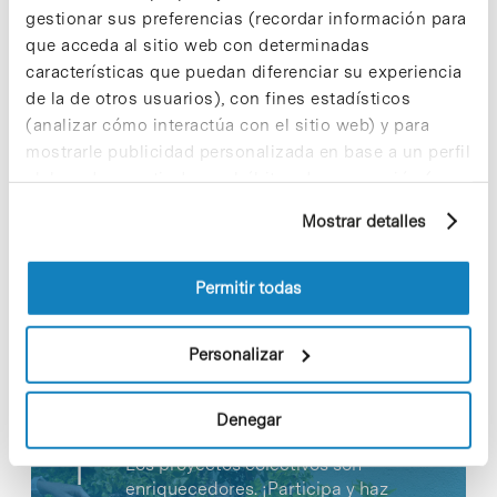
gestionar sus preferencias (recordar información para
» Más informació:
web del IRB Barcelona [+]
que acceda al sitio web con determinadas
características que puedan diferenciar su experiencia
de la de otros usuarios), con fines estadísticos
(analizar cómo interactúa con el sitio web) y para
mostrarle publicidad personalizada en base a un perfil
Share
Share
elaborado a partir de sus hábitos de navegación (por
ejemplo, páginas visitadas). Para obtener más
Mostrar detalles
información sobre las cookies puede consultar
la Política de cookies del sitio web.
Permitir todas
Noticias más vistas
Personalizar
Denegar
Los proyectos colectivos son
enriquecedores. ¡Participa y haz