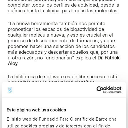
completar todos los perfiles de actividad, desde la
química hasta la clínica, para todas las moléculas.
“La nueva herramienta también nos permite
pronosticar los espacios de bioactividad de
cualquier molécula nueva, y eso es crucial en el
proceso de descubrimiento de fármacos, ya que
podemos hacer una selección de los candidatos
más adecuados y descartar aquellos que, por una
u otra razón, no funcionarían” explica el
Dr. Patrick
Aloy
.
La biblioteca de software es de libre acceso, está
disponible para la comunidad científica
en
bioactivitysignatures.org
, y será actualizada
periódicamente por los investigadores, a medida
que se disponga de más datos de actividad
biológica. Con cada actualización de datos
Esta página web usa cookies
experimentales en el Chemical Checker, las redes
neurales artificiales se actualizarán también para ir
El sitio web de Fundació Parc Científic de Barcelona
perfeccionando las estimaciones.
utiliza cookies propias y de terceros con el fin de